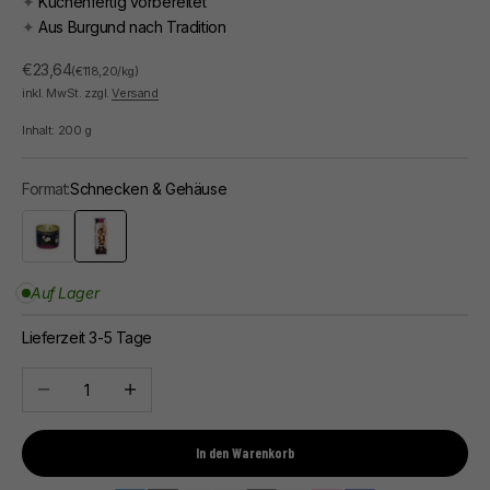
✦
Küchenfertig vorbereitet
✦
Aus Burgund nach Tradition
Angebot
€23,64
(€118,20/kg)
inkl. MwSt. zzgl.
Versand
Inhalt:
200
g
Format:
Schnecken & Gehäuse
Schnecken
Schnecken & Gehäuse
Auf Lager
Lieferzeit 3-5 Tage
Anzahl verringern
Anzahl erhöhen
In den Warenkorb