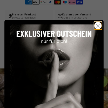
Premium Feinkost
Kostenloser Versand
Direkt aus Frankreich
ab €59 in Deutschland
Persönlicher Service
Sicher bezahlen
Schnell & unkompliziert
PayPal, Klarna & mehr
Beschreibung
Zutaten & Nährwerte