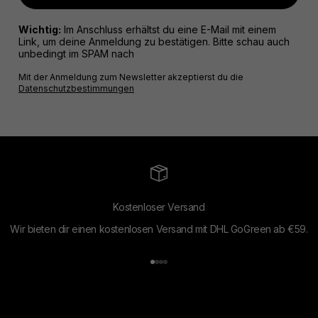
Wichtig:
Im Anschluss erhältst du eine E-Mail mit einem
Link, um deine Anmeldung zu bestätigen. Bitte schau auch
unbedingt im SPAM nach
Mit der Anmeldung zum Newsletter akzeptierst du die
Datenschutzbestimmungen
Kostenloser Versand
Wir bieten dir einen kostenlosen Versand mit DHL GoGreen ab €59.
Gehe zu Element 1
Gehe zu Element 2
Gehe zu Element 3
Gehe zu Element 4