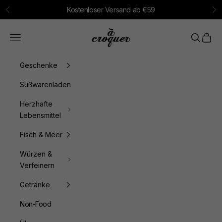
Zum Inhalt springen
Kostenloser Versand ab €59
Zurück
Vo
à croquer
Menü
Suchen
Waren
Geschenke
Süßwarenladen
Herzhafte
Lebensmittel
Fisch & Meer
Würzen &
Verfeinern
Getränke
Non-Food