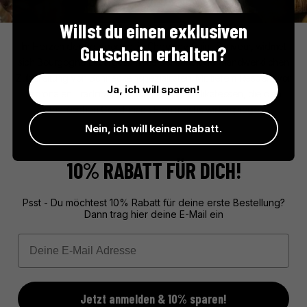
Willst du einen exklusiven
Bourgogne Escargots
Im Herzen der Bourgogne, in Chevigny-Saint-Sauveur, widmet
Gutschein erhalten?
sich Bourgogne Escargots mit Leidenschaft der handwerklichen
Zubereitung von Schneckenspezialitäten. Mit tiefem Respekt vor
Ja, ich will sparen!
regionalen Traditionen entstehen hier Delikatessen, die den
authentischen Geschmack Frankreichs widerspiegeln.
Nein, ich will keinen Rabatt.
10% RABATT FÜR DICH!
Psst - Du möchtest 10% Rabatt für deine erste Bestellung?
Dann trag hier deine E-Mail ein
Email
Jetzt anmelden & 10% sparen!