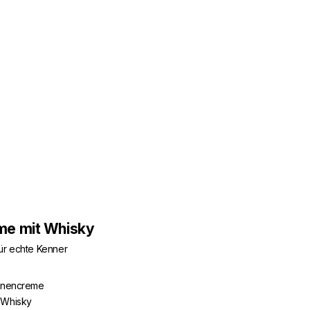
me mit Whisky
ür echte Kenner
dinencreme
 Whisky