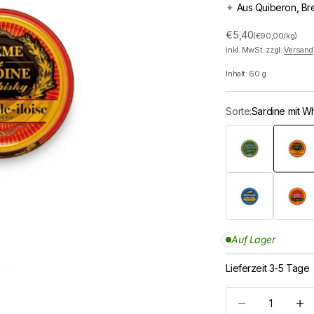
✦
Aus Quiberon, Br
Angebot
€5,40
(€90,00/kg)
inkl. MwSt. zzgl.
Versand
Inhalt:
60
g
Sorte:
Sardine mit W
Thunfisch mit Olive
Sardine 
Seelachs mit Sechu
Sardine 
Auf Lager
Lieferzeit 3-5 Tage
Anzahl verringern
Anzah