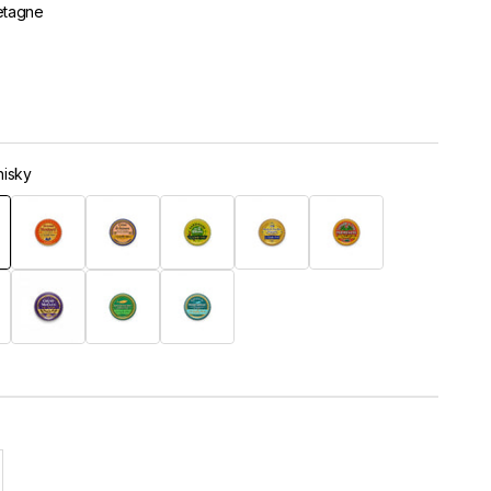
etagne
hisky
n & Kapern
mit Whisky
Hummer mit Cognac
Lachs mit Estragon
Sardine mit Oliven
Thunfisch mit Basilikum
Thunfisch mit Parmesan
an-Pfeffer
mit Tomaten & Kapern
Muscheln mit Curry
Thunfisch mit grünem Pfeffer
Makrele mit Algen & Zitrone
l erhöhen