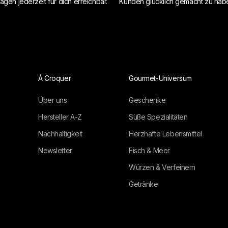
agen jederzeit für dich erreichbar.
Kunden glücklich gemacht zu hab
À Croquer
Gourmet-Universum
Über uns
Geschenke
Hersteller A-Z
Süße Spezialitäten
Nachhaltigkeit
Herzhafte Lebensmittel
Newsletter
Fisch & Meer
Würzen & Verfeinern
Getränke