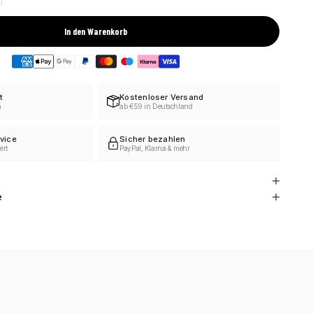
In den Warenkorb
t
Kostenloser Versand
h
ab €59 in Deutschland
vice
Sicher bezahlen
ert
PayPal, Klarna & mehr
e