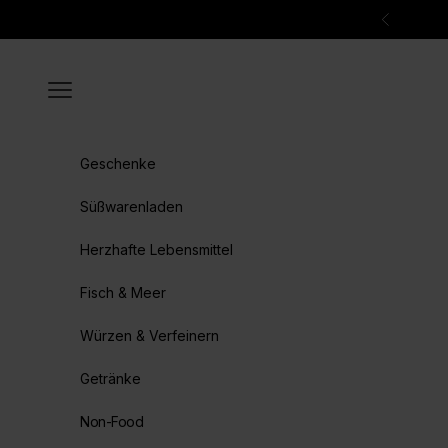
Zum Inhalt springen
Zurück
Menü
Geschenke
Süßwarenladen
Herzhafte Lebensmittel
Fisch & Meer
Würzen & Verfeinern
Getränke
Non-Food