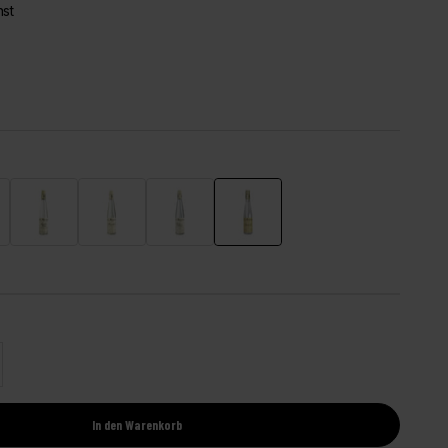
nst
e
Kirsche
Mirabelle
Williamsbirne
Quetsche
l erhöhen
In den Warenkorb