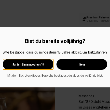
Premium Feinkos
Direkt aus Frankreic
Persönlicher Ser
Schnell & unkomplizi
Bist du bereits volljährig?
Beschreibung
Bitte bestätige, dass du mindestens 18 Jahre alt bist, um fortzufahren.
Zutaten & Nährwert
Ja, ich bin mindestens 18
Nein
Mit dem Betreten dieses Bereichs bestätigst du, dass du volljährig bist.
Massenez
Seit 1870 steht Mass
Im Elsass entstehen 