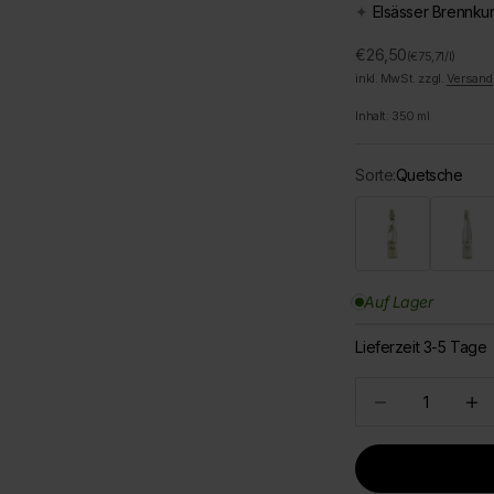
✦
Elsässer Brennku
Angebot
€26,50
(€75,71/l)
inkl. MwSt. zzgl.
Versand
Inhalt:
350
ml
Sorte:
Quetsche
Aprikose
Himbeer
Auf Lager
Lieferzeit 3-5 Tage
Anzahl verringern
Anzah