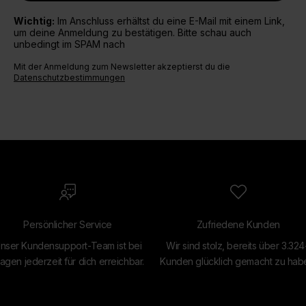
Wichtig:
Im Anschluss erhältst du eine E-Mail mit einem Link,
um deine Anmeldung zu bestätigen. Bitte schau auch
unbedingt im SPAM nach
Mit der Anmeldung zum Newsletter akzeptierst du die
Datenschutzbestimmungen
Persönlicher Service
Zufriedene Kunden
nser Kundensupport-Team ist bei
Wir sind stolz, bereits über 3.32
agen jederzeit für dich erreichbar.
Kunden glücklich gemacht zu hab