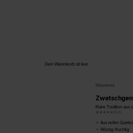
Dein Warenkorb ist leer
Massenez
Zwetschgen
Klare Tradition aus 
(0.0)
✦
Aus reifen Quets
✦
Würzig-fruchtig