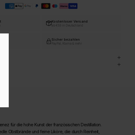
t
Kostenloser Versand
h
ab €59 in Deutschland
vice
Sicher bezahlen
ert
PayPal, Klarna & mehr
e
enez für die hohe Kunst der französischen Destillation.
edle Obstbrände und feine Liköre, die durch Reinheit,