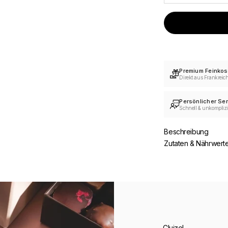
Premium Feinkos
Direkt aus Frankreic
Persönlicher Ser
Schnell & unkomplizi
Beschreibung
Zutaten & Nährwert
Cluizel