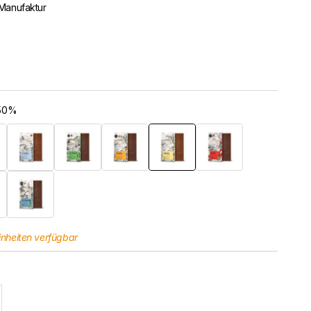
Manufaktur
 50%
a Noir 70%
La Laguna Lait 47%
Los Ancones Bio 73%
Mangaro Noir 71%
Mangaro Lait 50%
Mokaya Bio 75%
 Lait 51%
Vila Gracinda Noir Bio 73%
inheiten verfügbar
l erhöhen