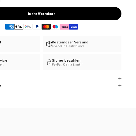
In den Warenkorb
t
Kostenloser Versand
h
ab €59 in Deutschland
vice
Sicher bezahlen
ert
PayPal, Klarna & mehr
e