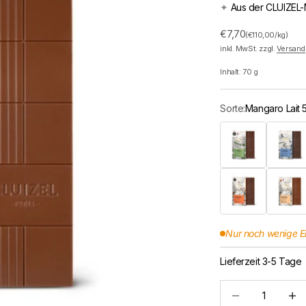
✦
Aus der CLUIZEL-
Angebot
€7,70
(€110,00/kg)
inkl. MwSt. zzgl.
Versand
Inhalt:
70
g
Sorte:
Mangaro Lait
El Jardin Noir 75%
La Lagun
Riachuelo Noir 70%
Riachuelo
Nur noch wenige E
Lieferzeit 3-5 Tage
Anzahl verringern
Anzah