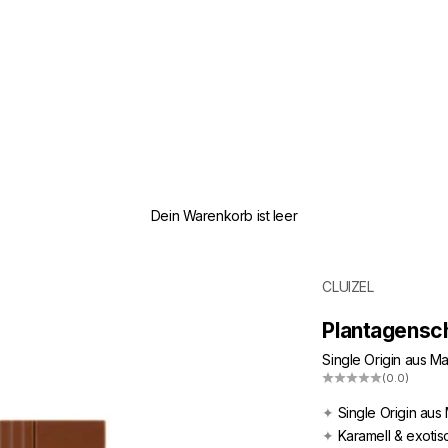
Dein Warenkorb ist leer
CLUIZEL
Plantagensc
Single Origin aus M
(0.0)
✦
Single Origin au
✦
Karamell & exotis