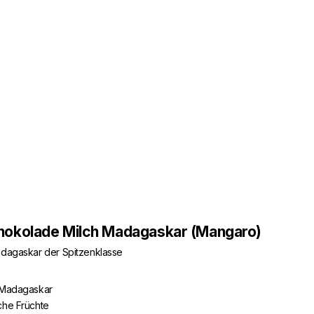
hokolade Milch Madagaskar (Mangaro)
adagaskar der Spitzenklasse
s Madagaskar
che Früchte