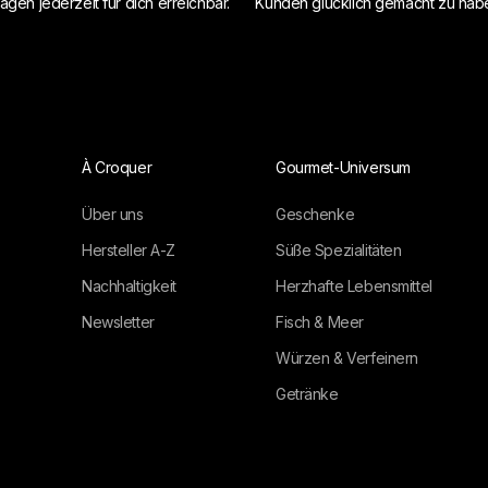
agen jederzeit für dich erreichbar.
Kunden glücklich gemacht zu hab
À Croquer
Gourmet-Universum
Über uns
Geschenke
Hersteller A-Z
Süße Spezialitäten
Nachhaltigkeit
Herzhafte Lebensmittel
Newsletter
Fisch & Meer
Würzen & Verfeinern
Getränke