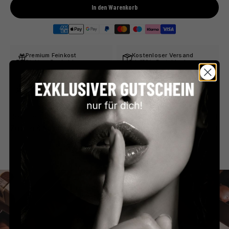
In den Warenkorb
Premium Feinkost
Kostenloser Versand
Direkt aus Frankreich
ab €59 in Deutschland
Persönlicher Service
Sicher bezahlen
Schnell & unkompliziert
PayPal, Klarna & mehr
Beschreibung
Zutaten & Nährwerte