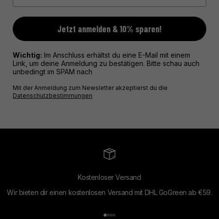
Jetzt anmelden & 10% sparen!
Wichtig:
Im Anschluss erhältst du eine E-Mail mit einem
Link, um deine Anmeldung zu bestätigen. Bitte schau auch
unbedingt im SPAM nach
Mit der Anmeldung zum Newsletter akzeptierst du die
Datenschutzbestimmungen
Kostenloser Versand
Wir bieten dir einen kostenlosen Versand mit DHL GoGreen ab €59.
Gehe zu Element 1
Gehe zu Element 2
Gehe zu Element 3
Gehe zu Element 4