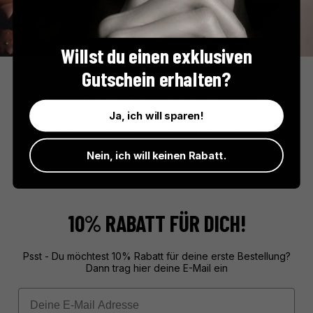
Willst du einen exklusiven
Cluizel
Gutschein erhalten?
Was 1948 als kleine Schokoladenwerkstatt in der Normandie
begann, zählt heute zu den angesehensten Chocolaterien
Frankreichs. Cluizel verarbeitet edelste Kakaobohnen direkt in
Ja, ich will sparen!
der eigenen Manufaktur – vom Ursprung bis zur fertigen Tafel.
Das Ergebnis: handwerklich hergestellte Schokolade mit
Nein, ich will keinen Rabatt.
Geschichte und Charakter.
10% RABATT FÜR DICH!
Psst - Du möchtest 10% Rabatt für deine erste Bestellung?
Dann trag hier deine E-Mail ein
Email