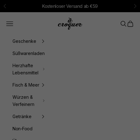
Zum Inhalt springen
Kostenloser Versand ab €59
Zurück
Vo
à croquer
Menü
Suchen
Waren
Geschenke
Süßwarenladen
Herzhafte
Lebensmittel
Fisch & Meer
Würzen &
Verfeinern
Getränke
Non-Food