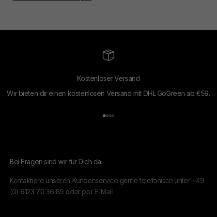
Kostenloser Versand
Wir bieten dir einen kostenlosen Versand mit DHL GoGreen ab €59.
Gehe zu Element 1
Gehe zu Element 2
Gehe zu Element 3
Gehe zu Element 4
Bei Fragen sind wir für Dich da
Kontaktiere unseren Kundenservice gerne telefonisch unter
+49
(0) 6123 70 36 89
oder per
E-Mail.