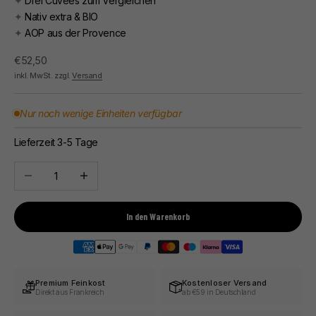
✦
Drei Cuvées zum Vergleichen
✦
Nativ extra & BIO
✦
AOP aus der Provence
Angebot
€52,50
inkl. MwSt. zzgl.
Versand
Nur noch wenige Einheiten verfügbar
Lieferzeit 3-5 Tage
Anzahl verringern
Anzahl erhöhen
In den Warenkorb
Premium Feinkost
Kostenloser Versand
Direkt aus Frankreich
ab €59 in Deutschland