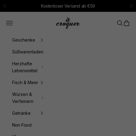
Zum Inhalt springen
Kostenloser Versand ab €59
Zurück
Vo
à croquer
Menü
Suchen
Waren
Geschenke
Süßwarenladen
Herzhafte
Lebensmittel
Fisch & Meer
Würzen &
Verfeinern
Getränke
Non-Food