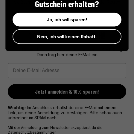
Gutschein erhalten?
die Bäume entstehen hier Öle, die die Essenz der Region
einfangen.
Ja, ich will sparen!
10% RABATT FÜR DICH!
Nein, ich will keinen Rabatt.
Psst - Du möchtest 10% Rabatt für deine erste Bestellung?
Dann trag hier deine E-Mail ein
Email
Jetzt anmelden & 10% sparen!
Wichtig:
Im Anschluss erhältst du eine E-Mail mit einem
Link, um deine Anmeldung zu bestätigen. Bitte schau auch
unbedingt im SPAM nach
Mit der Anmeldung zum Newsletter akzeptierst du die
Datenschutzbestimmungen