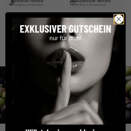
Premium Feinkost
Kostenloser Versand
Direkt aus Frankreich
ab €59 in Deutschland
Persönlicher Service
Sicher bezahlen
Schnell & unkompliziert
PayPal, Klarna & mehr
Beschreibung
Zutaten & Nährwerte
Barnier Olives