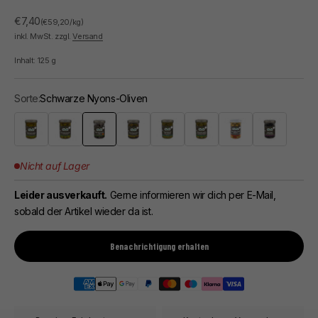
Angebot
€7,40
(€59,20/kg)
inkl. MwSt. zzgl.
Versand
Inhalt:
125
g
Sorte:
Schwarze Nyons-Oliven
Grüne Lucques-Oliven
Grüne Picholine-Oliven
Schwarze Nyons-Oliven
Olivenmischung „Apéritif“
Grüne Oliven mit Anchovis
Geknackte grüne Oliven
Grüne Oliven mit Espele
Schwarze Oliv
Nicht auf Lager
Leider ausverkauft.
Gerne informieren wir dich per E-Mail,
sobald der Artikel wieder da ist.
Benachrichtigung erhalten