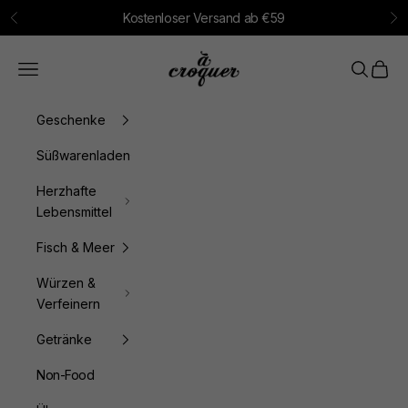
Zum Inhalt springen
Kostenloser Versand ab €59
Zurück
Vo
à croquer
Menü
Suchen
Waren
Geschenke
Süßwarenladen
Herzhafte
Lebensmittel
Fisch & Meer
Würzen &
Verfeinern
Getränke
Non-Food