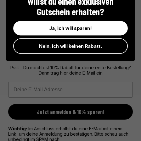
Willst du einen exklusiven
Seit 1936 spezialisiert sich Barnier Olives auf die Zubereitung und
Gutschein erhalten?
Verpackung von marinierten Oliven und verwandten Produkten.
Das Unternehmen legt großen Wert auf authentische Rezepte
und bewahrt den einzigartigen Geschmack der Oliven.
Ja, ich will sparen!
Nein, ich will keinen Rabatt.
10% RABATT FÜR DICH!
Psst - Du möchtest 10% Rabatt für deine erste Bestellung?
Dann trag hier deine E-Mail ein
Email
Jetzt anmelden & 10% sparen!
Wichtig:
Im Anschluss erhältst du eine E-Mail mit einem
Link, um deine Anmeldung zu bestätigen. Bitte schau auch
unbedingt im SPAM nach