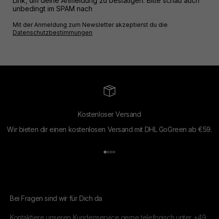
Link, um deine Anmeldung zu bestätigen. Bitte schau auch
unbedingt im SPAM nach
Mit der Anmeldung zum Newsletter akzeptierst du die
Datenschutzbestimmungen
Kostenloser Versand
Wir bieten dir einen kostenlosen Versand mit DHL GoGreen ab €59.
Gehe zu Element 1
Gehe zu Element 2
Gehe zu Element 3
Gehe zu Element 4
Bei Fragen sind wir für Dich da
Kontaktiere unseren Kundenservice gerne telefonisch unter
+49