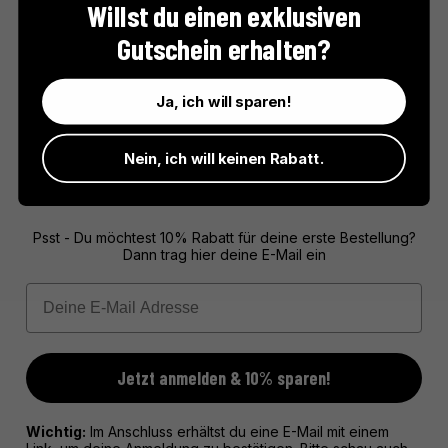
Willst du einen exklusiven
Seit 1951 steht das Haus Larnaudie für hochwertige Foie Gras und
Terrinen aus Südfrankreich. Mit viel Respekt für das Terroir
Gutschein erhalten?
entstehen hier Delikatessen, die französische Genusskultur auf
den Punkt bringen – veredelt mit dem Label Rouge, einem Garant
Ja, ich will sparen!
für Qualität und Herkunft.
Nein, ich will keinen Rabatt.
10% RABATT FÜR DICH!
Psst - Du möchtest 10% Rabatt für deine erste Bestellung?
Dann trag hier deine E-Mail ein
Email
Jetzt anmelden & 10% sparen!
Wichtig:
Im Anschluss erhältst du eine E-Mail mit einem