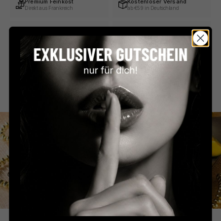
Premium Feinkost
Kostenloser Versand
Direkt aus Frankreich
ab €59 in Deutschland
Persönlicher Service
Sicher bezahlen
Schnell & unkompliziert
PayPal, Klarna & mehr
Beschreibung
Zutaten & Nährwerte
Larnaudie