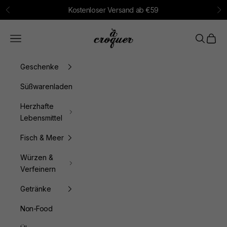
Zum Inhalt springen
Kostenloser Versand ab €59
Zurück
Vo
à croquer
Menü
Suchen
Waren
Geschenke
Süßwarenladen
Herzhafte
Lebensmittel
Fisch & Meer
Würzen &
Verfeinern
Getränke
Non-Food