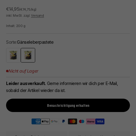
Angebot
€14,95
(€74,75/kg)
inkl. MwSt. zzgl.
Versand
Inhalt:
200
g
Sorte:
Gänseleberpastete
Enteleberpastete
Gänseleberpastete
Nicht auf Lager
Leider ausverkauft.
Gerne informieren wir dich per E-Mail,
sobald der Artikel wieder da ist.
Benachrichtigung erhalten