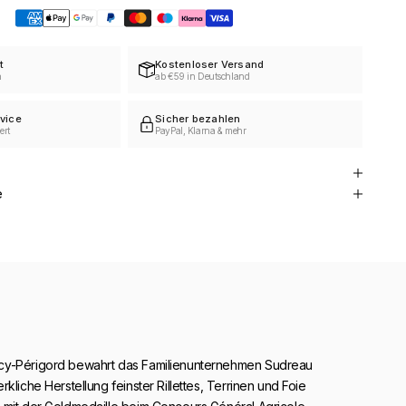
t
Kostenloser Versand
h
ab €59 in Deutschland
vice
Sicher bezahlen
ert
PayPal, Klarna & mehr
e
cy-Périgord bewahrt das Familienunternehmen Sudreau
kliche Herstellung feinster Rillettes, Terrinen und Foie