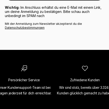
Wichtig:
Im Anschluss erhältst du eine E-Mail mit einem Link,
um deine Anmeldung zu bestätigen. Bitte schau auch
unbedingt im SPAM nach
Mit der Anmeldung zum Newsletter akzeptierst du die
Datenschutzbestimmungen
Persönlicher Service
Zufriedene Kunden
nser Kundensupport-Team ist bei
Wir sind stolz, bereits über 3.32
agen jederzeit für dich erreichbar.
Kunden glücklich gemacht zu hab