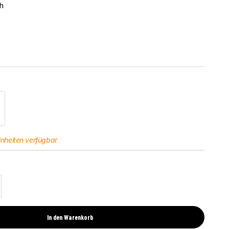
h
t Gastronomique
inheiten verfügbar
l erhöhen
In den Warenkorb