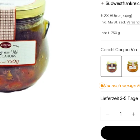
✦
Südwestfrankreic
Angebot
€23,80
(€31,73/kg)
inkl. MwSt. zzgl.
Versand
Inhalt:
750
g
Gericht:
Coq au Vin
Coq au Vin
Cassoule
Nur noch wenige E
Lieferzeit 3-5 Tage
Anzahl verringern
Anzah