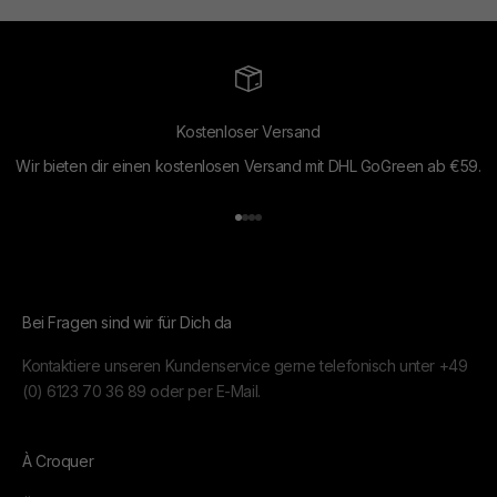
Kostenloser Versand
Wir bieten dir einen kostenlosen Versand mit DHL GoGreen ab €59.
Gehe zu Element 1
Gehe zu Element 2
Gehe zu Element 3
Gehe zu Element 4
Bei Fragen sind wir für Dich da
Kontaktiere unseren Kundenservice gerne telefonisch unter
+49
(0) 6123 70 36 89
oder per
E-Mail.
À Croquer