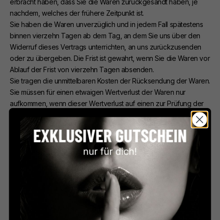
erbracht haben, dass Sie die Waren zurückgesandt haben, je
nachdem, welches der frühere Zeitpunkt ist.
Sie haben die Waren unverzüglich und in jedem Fall spätestens
binnen vierzehn Tagen ab dem Tag, an dem Sie uns über den
Widerruf dieses Vertrags unterrichten, an uns zurückzusenden
oder zu übergeben. Die Frist ist gewahrt, wenn Sie die Waren vor
Ablauf der Frist von vierzehn Tagen absenden.
Sie tragen die unmittelbaren Kosten der Rücksendung der Waren.
Sie müssen für einen etwaigen Wertverlust der Waren nur
aufkommen, wenn dieser Wertverlust auf einen zur Prüfung der
Beschaffenheit, Eigenschaften und Funktionsweise der Waren
nicht notwendigen Umgang mit ihnen zurückzuführen ist.
B. Widerrufsformular
Wenn Sie den Vertrag widerrufen wollen, dann füllen Sie bitte
dieses Formular aus und senden es zurück.
An
Le Terroir Französische Spezialitäten GmbH
Sofienstraße 12
65346 Eltville-Erbach