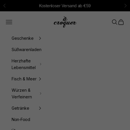
Zum Inhalt springen
Kostenloser Versand ab €59
Zurück
Vo
à croquer
Menü
Suchen
Waren
Geschenke
Süßwarenladen
Herzhafte
Lebensmittel
Fisch & Meer
Würzen &
Verfeinern
Getränke
Non-Food