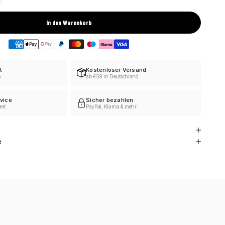
In den Warenkorb
t
Kostenloser Versand
h
ab €59 in Deutschland
vice
Sicher bezahlen
ert
PayPal, Klarna & mehr
e