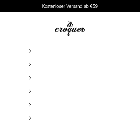
Kostenloser Versand ab €59
à croquer