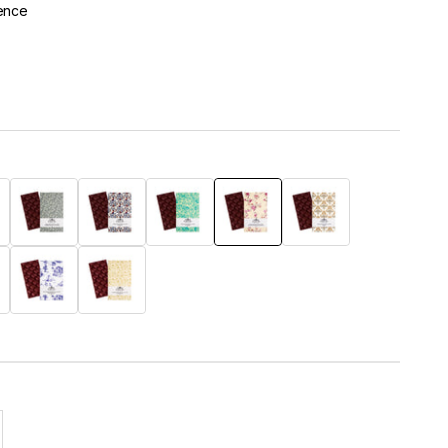
ence
ublik
car Sambirano
Haselnuss-Praliné
Himbeeren
Ingwer
Mandel
Orange
ffer
Equateur Esmeralda
Fleur de Sel
l erhöhen