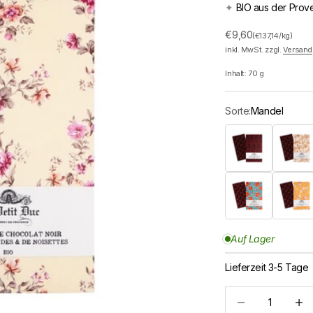
✦
BIO aus der Prov
Angebot
€9,60
(€137,14/kg)
inkl. MwSt. zzgl.
Versand
Inhalt:
70
g
Sorte:
Mandel
Dominikanische Rep
Madagas
Piment d'Espelette
Timut Pfe
Auf Lager
Lieferzeit 3-5 Tage
Anzahl verringern
Anzah