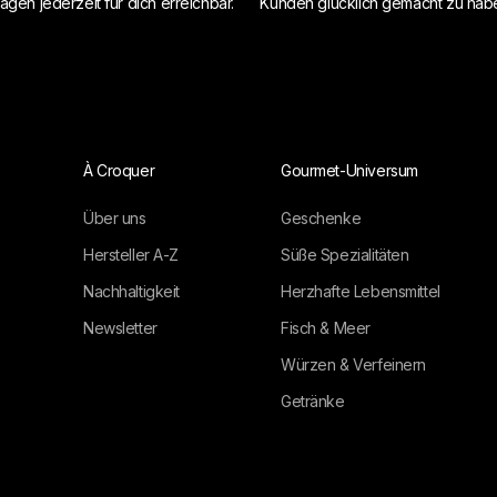
agen jederzeit für dich erreichbar.
Kunden glücklich gemacht zu hab
À Croquer
Gourmet-Universum
Über uns
Geschenke
Hersteller A-Z
Süße Spezialitäten
Nachhaltigkeit
Herzhafte Lebensmittel
Newsletter
Fisch & Meer
Würzen & Verfeinern
Getränke