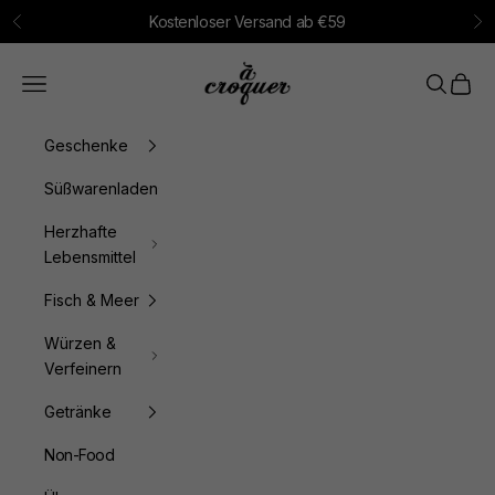
Zum Inhalt springen
Kostenloser Versand ab €59
Zurück
Vo
à croquer
Menü
Suchen
Waren
Geschenke
Süßwarenladen
Herzhafte
Lebensmittel
Fisch & Meer
Würzen &
Verfeinern
Getränke
Non-Food