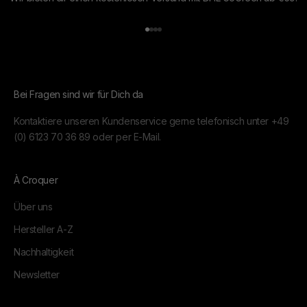
Gehe zu Element 1
Gehe zu Element 2
Gehe zu Element 3
Gehe zu Element 4
Bei Fragen sind wir für Dich da
Kontaktiere unseren Kundenservice gerne telefonisch unter
+49
(0) 6123 70 36 89
oder per
E-Mail.
À Croquer
Über uns
Hersteller A-Z
Nachhaltigkeit
Newsletter