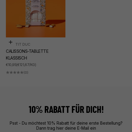
In den Warenkorb
LE PETIT DUC
CALISSONS-TABLETTE
KLASSISCH
ANGEBOT
€10,95
(€121,67/KG)
(0)
10% RABATT FÜR DICH!
Psst - Du möchtest 10% Rabatt für deine erste Bestellung?
Dann trag hier deine E-Mail ein