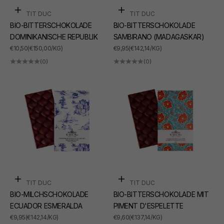
In den Warenkorb
In den Warenkorb
LE PETIT DUC
LE PETIT DUC
BIO-BITTERSCHOKOLADE
BIO-BITTERSCHOKOLADE
DOMINIKANISCHE REPUBLIK
SAMBIRANO (MADAGASKAR)
ANGEBOT
ANGEBOT
€10,50
(€150,00/KG)
€9,95
(€142,14/KG)
(0)
(0)
In den Warenkorb
In den Warenkorb
LE PETIT DUC
LE PETIT DUC
BIO-MILCHSCHOKOLADE
BIO-BITTERSCHOKOLADE MIT
ECUADOR ESMERALDA
PIMENT D'ESPELETTE
ANGEBOT
ANGEBOT
€9,95
(€142,14/KG)
€9,60
(€137,14/KG)