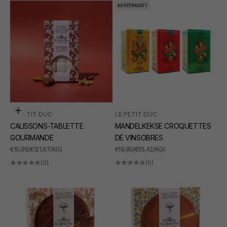
AUSVERKAUFT
In den Warenkorb
LE PETIT DUC
LE PETIT DUC
CALISSONS-TABLETTE
MANDELKEKSE CROQUETTES
GOURMANDE
DE VINSOBRES
ANGEBOT
ANGEBOT
€10,95
(€121,67/KG)
€19,95
(€55,42/KG)
(0)
(0)