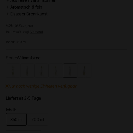
✦
Aus reifen Williamsbirnen
✦
Aromatisch & fein
✦
Elsässer Brennkunst
Angebot
€26,50
(€75,71/l)
inkl. MwSt. zzgl.
Versand
Inhalt:
350
ml
Sorte:
Williamsbirne
Aprikose
Himbeere
Kirsche
Mirabelle
Williamsbirne
Quetsche
Nur noch wenige Einheiten verfügbar
Lieferzeit 3-5 Tage
Inhalt:
350 ml
700 ml