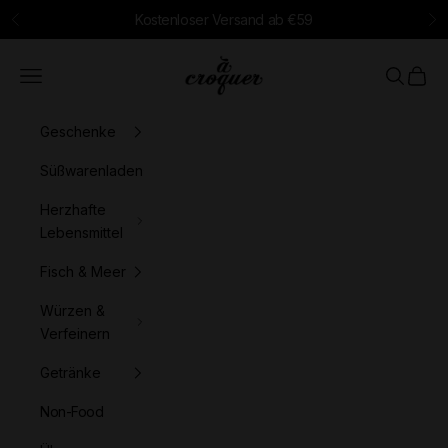
Zum Inhalt springen
Kostenloser Versand ab €59
Zurück
Vo
à croquer
Menü
Suchen
Waren
Geschenke
Süßwarenladen
Herzhafte
Lebensmittel
Fisch & Meer
Würzen &
Verfeinern
Getränke
Non-Food