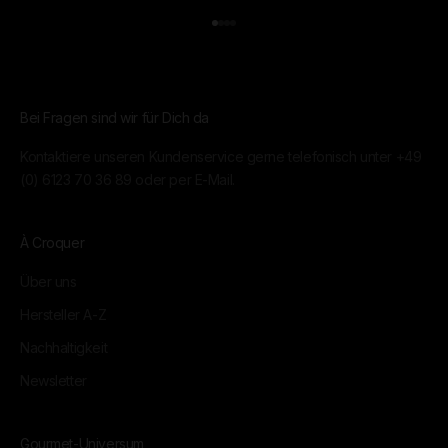
Gehe zu Element 1
Gehe zu Element 2
Gehe zu Element 3
Gehe zu Element 4
Bei Fragen sind wir für Dich da
Kontaktiere unseren Kundenservice gerne telefonisch unter
+49
(0) 6123 70 36 89
oder per
E-Mail.
À Croquer
Über uns
Hersteller A-Z
Nachhaltigkeit
Newsletter
Gourmet-Universum