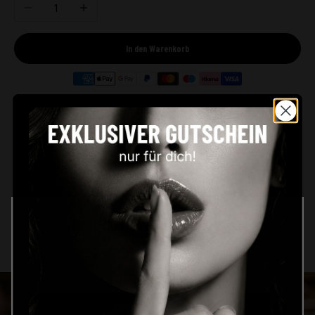
Anzahl verringern
Anzahl erhöhen
In den Warenkorb
Premium Feinkost
Kostenloser Versand
Direkt aus Frankreich
ab €59 in Deutschland
Persönlicher Service
Sicher bezahlen
Schnell & unkompliziert
PayPal, Klarna & mehr
Beschreibung
Zutaten & Nährwerte
Bist du bereits volljährig?
Bitte bestätige, dass du mindestens 18 Jahre alt bist, um
fortzufahren.
Ja, ich bin mindestens 18