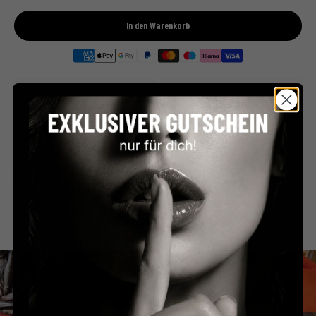
In den Warenkorb
Premium Feinkost
Kostenloser Versand
Direkt aus Frankreich
ab €59 in Deutschland
Persönlicher Service
Sicher bezahlen
Schnell & unkompliziert
PayPal, Klarna & mehr
Beschreibung
Zutaten & Nährwerte