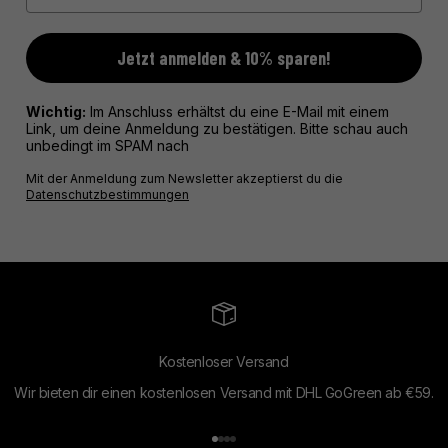
Jetzt anmelden & 10% sparen!
Wichtig:
Im Anschluss erhältst du eine E-Mail mit einem
Link, um deine Anmeldung zu bestätigen. Bitte schau auch
unbedingt im SPAM nach
Mit der Anmeldung zum Newsletter akzeptierst du die
Datenschutzbestimmungen
Kostenloser Versand
Wir bieten dir einen kostenlosen Versand mit DHL GoGreen ab €59.
Gehe zu Element 1
Gehe zu Element 2
Gehe zu Element 3
Gehe zu Element 4