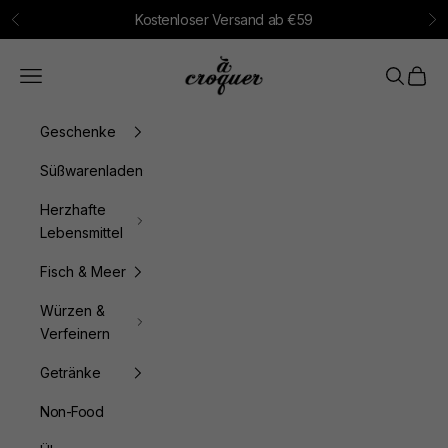
Zum Inhalt springen
Kostenloser Versand ab €59
Zurück
Vo
à croquer
Menü
Suchen
Waren
Geschenke
Süßwarenladen
Herzhafte
Lebensmittel
Fisch & Meer
Würzen &
Verfeinern
Getränke
Non-Food