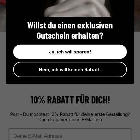
Willst du einen exklusiven
Gutschein erhalten?
La Sablaise
Seit über 30 Jahren steht die familiengeführte Conserverie La
Sablaise für authentische Meeresdelikatessen aus der Vendée.
Ja, ich will sparen!
Mit Leidenschaft und handwerklichem Geschick entstehen hier
Fischsuppen, Rillettes und Marinaden, die den wahren
Nein, ich will keinen Rabatt.
Geschmack des Meeres einfangen.
10% RABATT FÜR DICH!
Psst - Du möchtest 10% Rabatt für deine erste Bestellung?
Dann trag hier deine E-Mail ein
Email