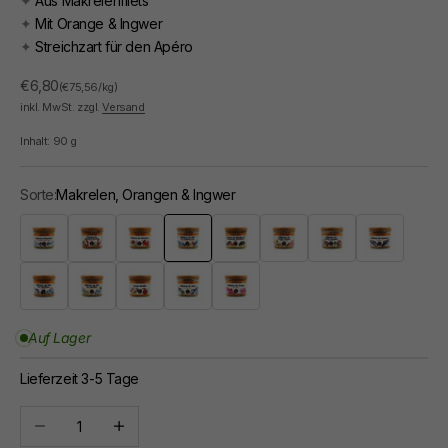
✦
Aus Makrelenfilets
✦
Mit Orange & Ingwer
✦
Streichzart für den Apéro
Angebot
€6,80
(€75,56/kg)
inkl. MwSt. zzgl.
Versand
Inhalt:
90
g
Sorte:
Makrelen, Orangen & Ingwer
Anchovis, Piment d'Espelette & Oliven
Hummer & Cognac
Krebs & Gewürze
Makrelen, Orangen & Ingwer
Muscheln & Curry
Räucherforelle, Minze & Zitro
Jakobsmuschel, Schell
Lachs & Sterna
Sardinenfilets & Chorizo
Sardinen, Zitronen & Basilikum
Thunfisch, Koriander & Basilikum
Tintenfisch & Paprika
Auf Lager
Lieferzeit 3-5 Tage
Anzahl verringern
Anzahl erhöhen