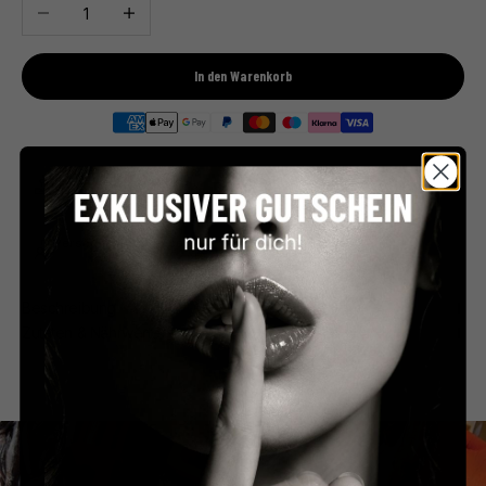
Anzahl verringern
Anzahl erhöhen
In den Warenkorb
Premium Feinkost
Kostenloser Versand
Direkt aus Frankreich
ab €59 in Deutschland
Persönlicher Service
Sicher bezahlen
Schnell & unkompliziert
PayPal, Klarna & mehr
Beschreibung
Zutaten & Nährwerte