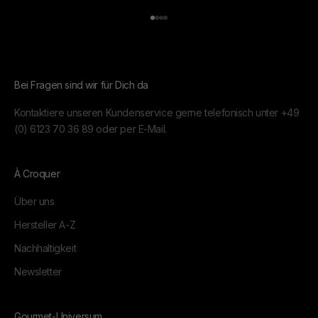
Gehe zu Element 1
Gehe zu Element 2
Gehe zu Element 3
Gehe zu Element 4
Bei Fragen sind wir für Dich da
Kontaktiere unseren Kundenservice gerne telefonisch unter
+49
(0) 6123 70 36 89
oder per
E-Mail.
À Croquer
Über uns
Hersteller A-Z
Nachhaltigkeit
Newsletter
Gourmet-Universum