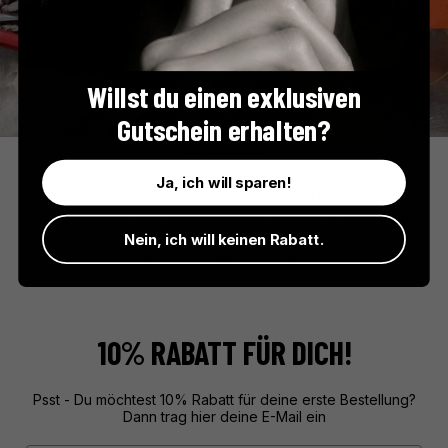
Willst du einen exklusiven
Gutschein erhalten?
La Sablaise
Seit über 30 Jahren steht die familiengeführte Conserverie La
Ja, ich will sparen!
Sablaise für authentische Meeresdelikatessen aus der Vendée.
Mit Leidenschaft und handwerklichem Geschick entstehen hier
Nein, ich will keinen Rabatt.
Fischsuppen, Rillettes und Marinaden, die den wahren
Geschmack des Meeres einfangen.
10% RABATT FÜR DICH!
Psst - Du möchtest 10% Rabatt für deine erste Bestellung?
Dann trag hier deine E-Mail ein