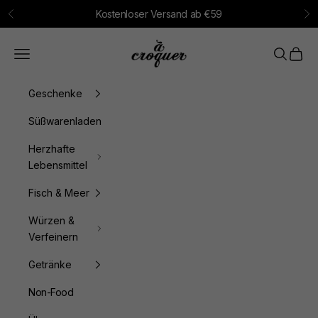
Zum Inhalt springen
Kostenloser Versand ab €59
Zurück
Vo
à croquer
Menü
Suchen
Waren
Geschenke
Süßwarenladen
Herzhafte
Lebensmittel
Fisch & Meer
Würzen &
Verfeinern
Getränke
Non-Food