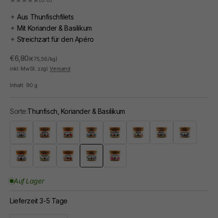
(0.0)
✦
Aus Thunfischfilets
✦
Mit Koriander & Basilikum
✦
Streichzart für den Apéro
Angebot
€6,80
(€75,56/kg)
inkl. MwSt. zzgl.
Versand
Inhalt:
90
g
Sorte:
Thunfisch, Koriander & Basilikum
Anchovis, Piment d'Espelette & Oliven
Hummer & Cognac
Krebs & Gewürze
Makrelen, Orangen & Ingwer
Muscheln & Curry
Räucherforelle, Minze & Zitro
Jakobsmuschel, Schell
Lachs & Sterna
Sardinenfilets & Chorizo
Sardinen, Zitronen & Basilikum
Thunfisch, Koriander & Basilikum
Tintenfisch & Paprika
Auf Lager
Lieferzeit 3-5 Tage