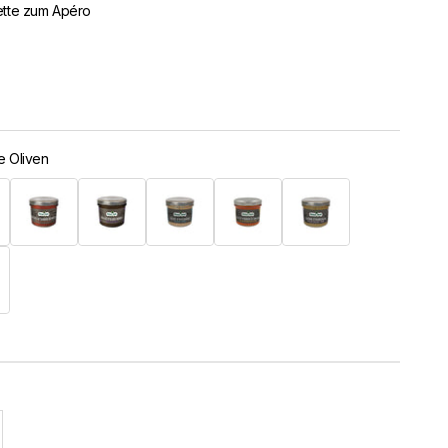
ette zum Apéro
e Oliven
en
Getrocknete Tomaten
Schwarze Oliven
Anchovis
Orientalische Paprika
Aubergine
l erhöhen