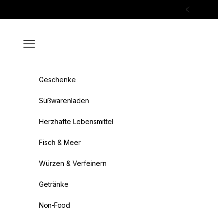
Zum Inhalt springen
Zurück
Menü
Geschenke
Süßwarenladen
Herzhafte Lebensmittel
Fisch & Meer
Würzen & Verfeinern
Getränke
Non-Food