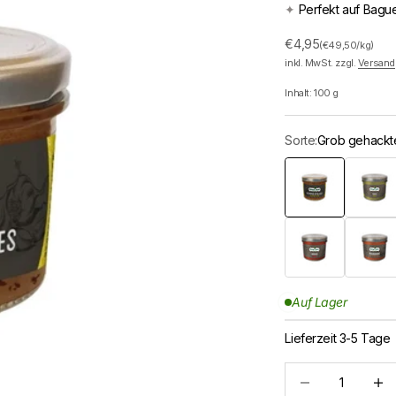
✦
Perfekt auf Bagu
Angebot
€4,95
(€49,50/kg)
inkl. MwSt. zzgl.
Versand
Inhalt:
100
g
Sorte:
Grob gehackt
Grob gehackte Oliv
Pistou
Harissa
Paprika
Auf Lager
Lieferzeit 3-5 Tage
Anzahl verringern
Anzah