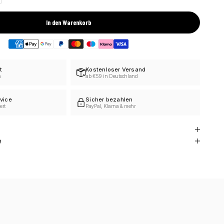
In den Warenkorb
t
Kostenloser Versand
h
ab €59 in Deutschland
vice
Sicher bezahlen
ert
PayPal, Klarna & mehr
e