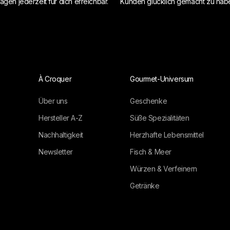
agen jederzeit für dich erreichbar.
Kunden glücklich gemacht zu hab
À Croquer
Gourmet-Universum
Über uns
Geschenke
Hersteller A-Z
Süße Spezialitäten
Nachhaltigkeit
Herzhafte Lebensmittel
Newsletter
Fisch & Meer
Würzen & Verfeinern
Getränke