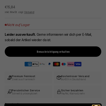
Angebot
€15,84
inkl. MwSt. zzgl.
Versand
Nicht auf Lager
Leider ausverkauft.
Gerne informieren wir dich per E-Mail,
sobald der Artikel wieder da ist.
Benachrichtigung erhalten
Premium Feinkost
Kostenloser Versand
Direkt aus Frankreich
ab €59 in Deutschland
Persönlicher Service
Sicher bezahlen
Schnell & unkompliziert
PayPal, Klarna & mehr
Beschreibung