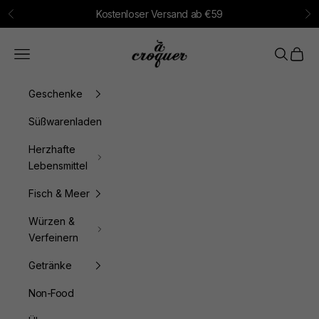
Zum Inhalt springen
Kostenloser Versand ab €59
Zurück
Vo
à croquer
Menü
Suchen
Waren
Geschenke
Süßwarenladen
Herzhafte
Lebensmittel
Fisch & Meer
Würzen &
Verfeinern
Getränke
Non-Food