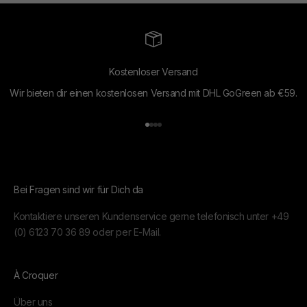
Kostenloser Versand
Wir bieten dir einen kostenlosen Versand mit DHL GoGreen ab €59.
Gehe zu Element 1
Gehe zu Element 2
Gehe zu Element 3
Gehe zu Element 4
Bei Fragen sind wir für Dich da
Kontaktiere unseren Kundenservice gerne telefonisch unter
+49
(0) 6123 70 36 89
oder per
E-Mail.
À Croquer
Über uns