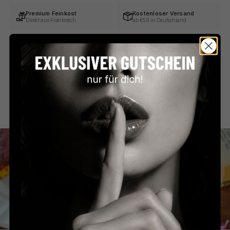
Premium Feinkost
Kostenloser Versand
Direkt aus Frankreich
ab €59 in Deutschland
Persönlicher Service
Sicher bezahlen
Schnell & unkompliziert
PayPal, Klarna & mehr
Beschreibung
Zutaten & Nährwerte