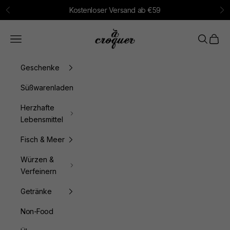
Zum Inhalt springen
Kostenloser Versand ab €59
Zurück
Vo
à croquer
Menü
Suchen
Waren
Geschenke
Süßwarenladen
Herzhafte
Lebensmittel
Fisch & Meer
Würzen &
Verfeinern
Getränke
Non-Food