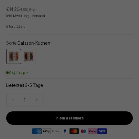
Angebot
€14,20
(€63,11/kg)
inkl. MwSt. zzgl.
Versand
Inhalt:
225
g
Sorte:
Calisson-Kuchen
Calisson-Kuchen
Schokoladenkuchen
Auf Lager
Lieferzeit 3-5 Tage
Anzahl verringern
Anzahl erhöhen
In den Warenkorb