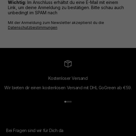
Wichtig:
Im Anschluss erhältst du eine E-Mail mit einem
Link, um deine Anmeldung zu bestätigen. Bitte schau auch
unbedingt im SPAM nach
Mit der Anmeldung zum Newsletter akzeptierst du die
Datenschutzbestimmungen
Kostenloser Versand
Wir bieten dir einen kostenlosen Versand mit DHL GoGreen ab €59.
Gehe zu Element 1
Gehe zu Element 2
Gehe zu Element 3
Gehe zu Element 4
Bei Fragen sind wir für Dich da