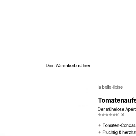
Dein Warenkorb ist leer
la belle-iloise
Tomatenaufst
Der mühelose Apéro 
(0.0)
✦
Tomaten-Concass
✦
Fruchtig & herzha