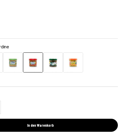
rdine
isch
e mit Kabeljau
Artischocke mit Makrele
Tomate mit Sardine
Algen mit Oliven
Linsen, Algen und Curry
l erhöhen
In den Warenkorb