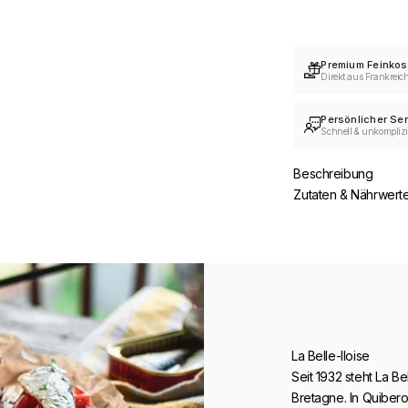
Premium Feinkos
Direkt aus Frankreic
Persönlicher Ser
Schnell & unkomplizi
Beschreibung
Zutaten & Nährwert
La Belle-Iloise
Seit 1932 steht La B
Bretagne. In Quiber