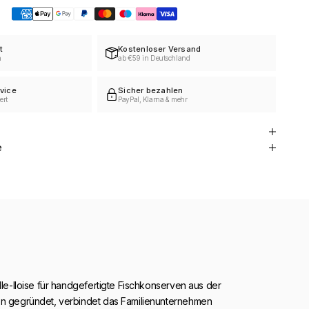
t
Kostenloser Versand
h
ab €59 in Deutschland
vice
Sicher bezahlen
ert
PayPal, Klarna & mehr
e
elle-Iloise für handgefertigte Fischkonserven aus der
on gegründet, verbindet das Familienunternehmen