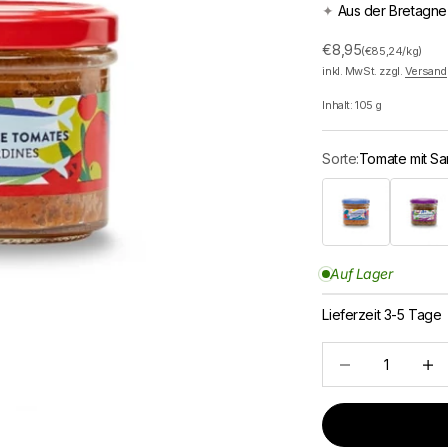
✦
Aus der Bretagne
Angebot
€8,95
(€85,24/kg)
inkl. MwSt. zzgl.
Versand
Inhalt:
105
g
Sorte:
Tomate mit Sa
Ratatouille mit Thunf
Aubergin
Auf Lager
Lieferzeit 3-5 Tage
Anzahl verringern
Anzah