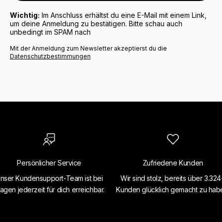
Wichtig:
Im Anschluss erhältst du eine E-Mail mit einem Link,
um deine Anmeldung zu bestätigen. Bitte schau auch
unbedingt im SPAM nach
Mit der Anmeldung zum Newsletter akzeptierst du die
Datenschutzbestimmungen
Persönlicher Service
Zufriedene Kunden
nser Kundensupport-Team ist bei
Wir sind stolz, bereits über 3.32
agen jederzeit für dich erreichbar.
Kunden glücklich gemacht zu hab