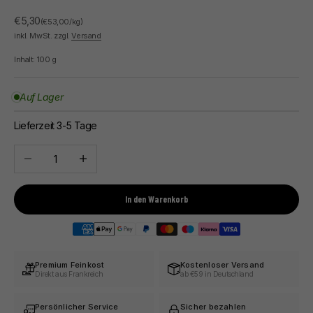
Angebot
€5,30
(€53,00/kg)
inkl. MwSt. zzgl.
Versand
Inhalt:
100
g
Auf Lager
Lieferzeit 3-5 Tage
Anzahl verringern
Anzahl erhöhen
In den Warenkorb
Premium Feinkost
Kostenloser Versand
Direkt aus Frankreich
ab €59 in Deutschland
Persönlicher Service
Sicher bezahlen