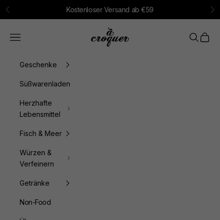
Zum Inhalt springen
Kostenloser Versand ab €59
Zurück
Vo
à croquer
Menü
Suchen
Waren
Geschenke
Süßwarenladen
Herzhafte
Lebensmittel
Fisch & Meer
Würzen &
Verfeinern
Getränke
Non-Food