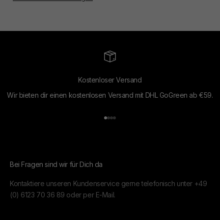
Kostenloser Versand
Wir bieten dir einen kostenlosen Versand mit DHL GoGreen ab €59.
Gehe zu Element 1
Gehe zu Element 2
Gehe zu Element 3
Gehe zu Element 4
Bei Fragen sind wir für Dich da
Kontaktiere unseren Kundenservice gerne telefonisch unter
+49
(0) 6123 70 36 89
oder per
E-Mail.