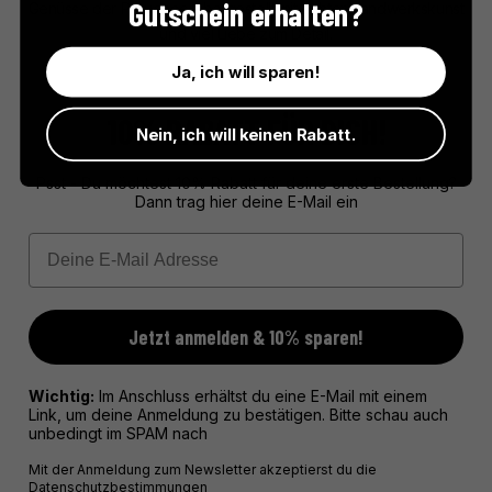
Gutschein erhalten?
Genüsse der Provence – hergestellt mit echter Handwerkskunst
und viel Liebe zum Detail.
Ja, ich will sparen!
10% RABATT FÜR DICH!
Nein, ich will keinen Rabatt.
Psst - Du möchtest 10% Rabatt für deine erste Bestellung?
Dann trag hier deine E-Mail ein
Email
Jetzt anmelden & 10% sparen!
Wichtig:
Im Anschluss erhältst du eine E-Mail mit einem
Link, um deine Anmeldung zu bestätigen. Bitte schau auch
unbedingt im SPAM nach
Mit der Anmeldung zum Newsletter akzeptierst du die
Datenschutzbestimmungen