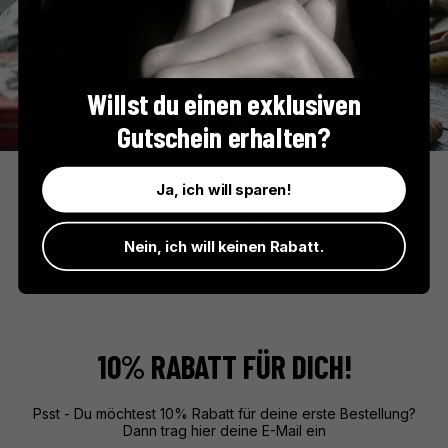
Willst du einen exklusiven
Gutschein erhalten?
La Belle-Iloise
Seit 1932 steht La Belle-Iloise für handgefertigte Fischkonserven
Ja, ich will sparen!
aus der Bretagne. In Quiberon gegründet, verbindet das
Familienunternehmen frische Meeresprodukte mit traditionellen
Nein, ich will keinen Rabatt.
Rezepturen – für authentischen Geschmack direkt aus dem
Atlantik.
10% RABATT FÜR DICH!
Psst - Du möchtest 10% Rabatt für deine erste Bestellung?
Dann trag hier deine E-Mail ein