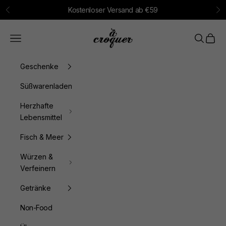
Zum Inhalt springen
Kostenloser Versand ab €59
Zurück
Vo
à croquer
Menü
Suchen
Waren
Geschenke
Süßwarenladen
Herzhafte
Lebensmittel
Fisch & Meer
Würzen &
Verfeinern
Getränke
Non-Food