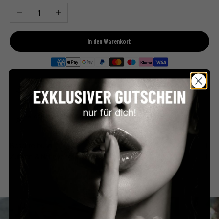
Anzahl verringern
Anzahl erhöhen
In den Warenkorb
Premium Feinkost
Kostenloser Versand
Direkt aus Frankreich
ab €59 in Deutschland
Persönlicher Service
Sicher bezahlen
Schnell & unkompliziert
PayPal, Klarna & mehr
Beschreibung
Zutaten & Nährwerte