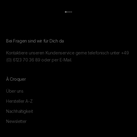
Gehe zu Element 1
Gehe zu Element 2
Gehe zu Element 3
Gehe zu Element 4
Bei Fragen sind wir für Dich da
Kontaktiere unseren Kundenservice gerne telefonisch unter
+49
(0) 6123 70 36 89
oder per
E-Mail.
À Croquer
Über uns
Hersteller A-Z
Nachhaltigkeit
Newsletter