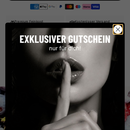
Premium Feinkost
Kostenloser Versand
Direkt aus Frankreich
ab €59 in Deutschland
Persönlicher Service
Sicher bezahlen
Schnell & unkompliziert
PayPal, Klarna & mehr
Beschreibung
Zutaten & Nährwerte