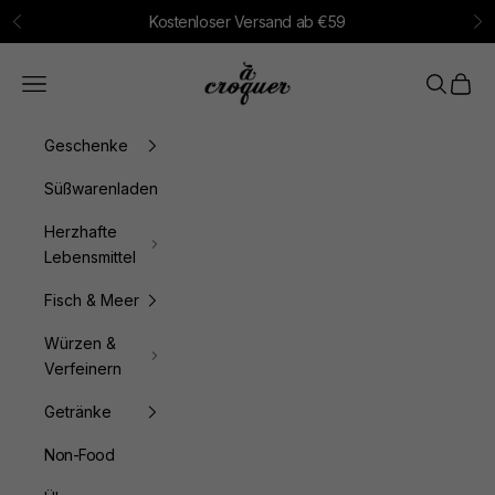
Zum Inhalt springen
Kostenloser Versand ab €59
Zurück
Vo
à croquer
Menü
Suchen
Waren
Geschenke
Süßwarenladen
Herzhafte
Lebensmittel
Fisch & Meer
Würzen &
Verfeinern
Getränke
Non-Food