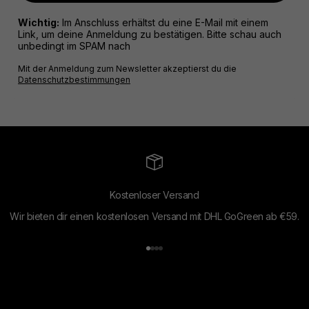
Wichtig:
Im Anschluss erhältst du eine E-Mail mit einem
Link, um deine Anmeldung zu bestätigen. Bitte schau auch
unbedingt im SPAM nach
Mit der Anmeldung zum Newsletter akzeptierst du die
Datenschutzbestimmungen
Kostenloser Versand
Wir bieten dir einen kostenlosen Versand mit DHL GoGreen ab €59.
Gehe zu Element 1
Gehe zu Element 2
Gehe zu Element 3
Gehe zu Element 4