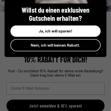
Willst du einen exklusiven
Favols Tradition
Gutschein erhalten?
Im Herzen der schönsten Obstgärten Frankreichs entstehen bei
Favols handwerklich gefertigte Konfitüren mit Charakter. Aus
Ja, ich will sparen!
erlesenen Früchten, wenig Zucker und ganz ohne Zusatzstoffe –
ein echtes Bekenntnis zur französischen Fruchttradition.
Nein, ich will keinen Rabatt.
10% RABATT FÜR DICH!
Psst - Du möchtest 10% Rabatt für deine erste Bestellung?
Dann trag hier deine E-Mail ein
Email
Jetzt anmelden & 10% sparen!