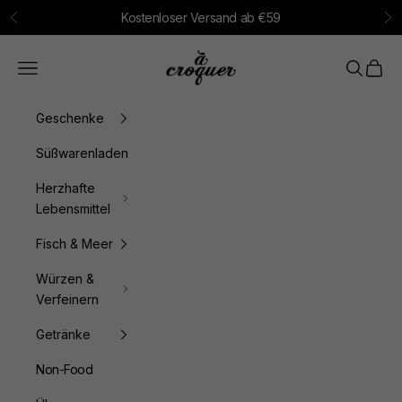
Zum Inhalt springen
Kostenloser Versand ab €59
Zurück
Vo
à croquer
Menü
Suchen
Waren
Geschenke
Süßwarenladen
Herzhafte
Lebensmittel
Fisch & Meer
Würzen &
Verfeinern
Getränke
Non-Food