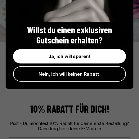
Willst du einen exklusiven
Gutschein erhalten?
Comptoir Français du Thé
Comptoir Français du Thé vereint über 40 Jahre Teekompetenz
Ja, ich will sparen!
mit französischer Kreativität. In der Nähe von Straßburg werden
erlesene Tees aus aller Welt zu harmonischen Mischungen
Nein, ich will keinen Rabatt.
verarbeitet, die das französische Lebensgefühl in jeder Tasse
widerspiegeln.
10% RABATT FÜR DICH!
Psst - Du möchtest 10% Rabatt für deine erste Bestellung?
Dann trag hier deine E-Mail ein