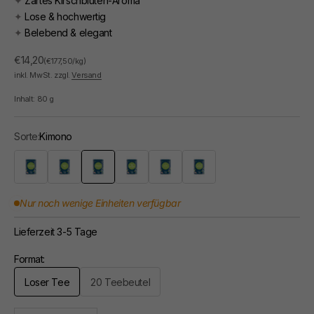
✦
Zartes Kirschblüten-Aroma
✦
Lose & hochwertig
✦
Belebend & elegant
Angebot
€14,20
(€177,50/kg)
inkl. MwSt. zzgl.
Versand
Inhalt:
80
g
Sorte:
Kimono
Connivence
Japan Lime
Kimono
Thé des Oasis
Jasmin
Cocktail d'Orient
Nur noch wenige Einheiten verfügbar
Lieferzeit 3-5 Tage
Format:
Loser Tee
20 Teebeutel