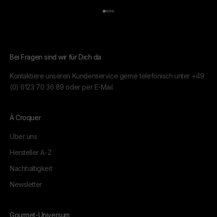
Gehe zu Element 1
Gehe zu Element 2
Gehe zu Element 3
Gehe zu Element 4
Bei Fragen sind wir für Dich da
Kontaktiere unseren Kundenservice gerne telefonisch unter
+49
(0) 6123 70 36 89
oder per
E-Mail.
À Croquer
Über uns
Hersteller A-Z
Nachhaltigkeit
Newsletter
Gourmet-Universum