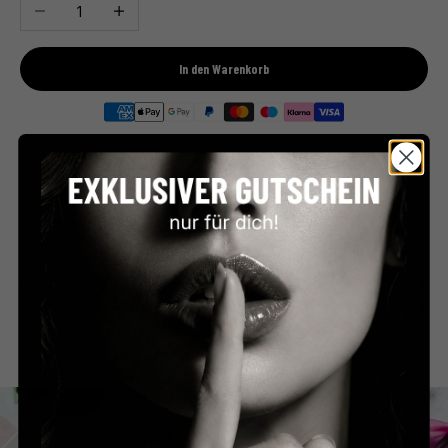
Anzahl verringern
Anzahl erhöhen
In den Warenkorb
Premium Feinkost
Kostenloser Versand
Direkt aus Frankreich
ab €59 in Deutschland
Persönlicher Service
Sicher bezahlen
Schnell & unkompliziert
PayPal, Klarna & mehr
Beschreibung
Zutaten & Nährwerte