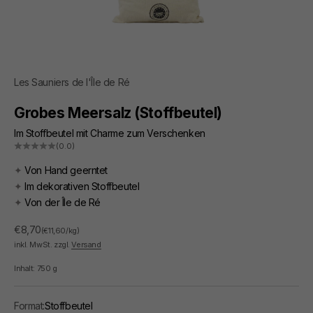
Les Sauniers de l'Île de Ré
Grobes Meersalz (Stoffbeutel)
Im Stoffbeutel mit Charme zum Verschenken
(0.0)
✦
Von Hand geerntet
✦
Im dekorativen Stoffbeutel
✦
Von der Île de Ré
Angebot
€8,70
(€11,60/kg)
inkl. MwSt. zzgl.
Versand
Inhalt:
750
g
Format:
Stoffbeutel