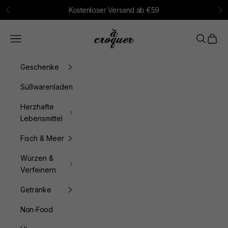
Zum Inhalt springen
Kostenloser Versand ab €59
Zurück
Vo
à croquer
Menü
Suchen
Waren
Geschenke
Süßwarenladen
Herzhafte
Lebensmittel
Fisch & Meer
Würzen &
Verfeinern
Getränke
Non-Food