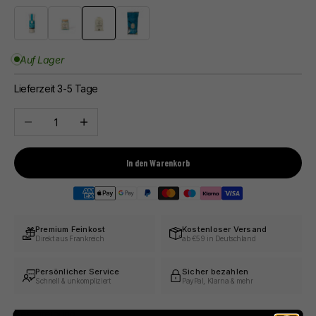
Nachfüllbare Mühle
Glas mit Korkdeckel
Stoffbeutel
Beutel
Auf Lager
Lieferzeit 3-5 Tage
Anzahl verringern
Anzahl erhöhen
In den Warenkorb
Premium Feinkost
Kostenloser Versand
Direkt aus Frankreich
ab €59 in Deutschland
Persönlicher Service
Sicher bezahlen
Schnell & unkompliziert
PayPal, Klarna & mehr
Beschreibung