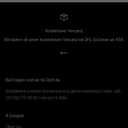
Kostenloser Versand
Wir bieten dir einen kostenlosen Versand mit DHL GoGreen ab €59.
Gehe zu Element 1
Gehe zu Element 2
Gehe zu Element 3
Gehe zu Element 4
Bei Fragen sind wir für Dich da
Kontaktiere unseren Kundenservice gerne telefonisch unter
+49
(0) 6123 70 36 89
oder per
E-Mail.
À Croquer
Über uns