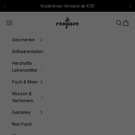
Zum Inhalt springen
Kostenloser Versand ab €59
Zurück
Vo
à croquer
Menü
Suchen
Waren
Geschenke
Süßwarenladen
Herzhafte
Lebensmittel
Fisch & Meer
Würzen &
Verfeinern
Getränke
Non-Food