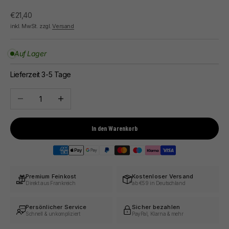
Angebot
€21,40
inkl. MwSt. zzgl.
Versand
Auf Lager
Lieferzeit 3-5 Tage
Anzahl verringern
Anzahl erhöhen
In den Warenkorb
Premium Feinkost
Kostenloser Versand
Direkt aus Frankreich
ab €59 in Deutschland
Persönlicher Service
Sicher bezahlen
Schnell & unkompliziert
PayPal, Klarna & mehr