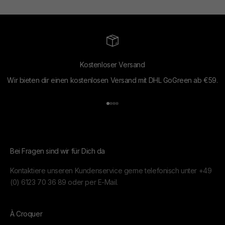
Kostenloser Versand
Wir bieten dir einen kostenlosen Versand mit DHL GoGreen ab €59.
Gehe zu Element 1
Gehe zu Element 2
Gehe zu Element 3
Gehe zu Element 4
Bei Fragen sind wir für Dich da
Kontaktiere unseren Kundenservice gerne telefonisch unter
+49
(0) 6123 70 36 89
oder per
E-Mail.
À Croquer