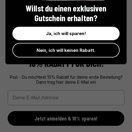
Les Sauniers de l'Île de Ré
Willst du einen exklusiven
Seit Generationen gewinnen die Salzbauern der Île de Ré das
Gutschein erhalten?
begehrte Fleur de Sel in traditioneller Handarbeit. Unter der
warmen Sonne der Atlantikküste entsteht ein Salz von
außergewöhnlicher Qualität – ein unverzichtbares Juwel für
Ja, ich will sparen!
Feinschmecker und Kenner.
Nein, ich will keinen Rabatt.
10% RABATT FÜR DICH!
Psst - Du möchtest 10% Rabatt für deine erste Bestellung?
Dann trag hier deine E-Mail ein
Email
Jetzt anmelden & 10% sparen!