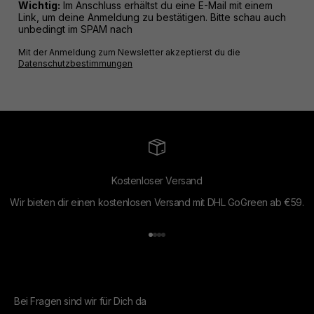
Wichtig:
Im Anschluss erhältst du eine E-Mail mit einem
Link, um deine Anmeldung zu bestätigen. Bitte schau auch
unbedingt im SPAM nach
Mit der Anmeldung zum Newsletter akzeptierst du die
Datenschutzbestimmungen
Kostenloser Versand
Wir bieten dir einen kostenlosen Versand mit DHL GoGreen ab €59.
Gehe zu Element 1
Gehe zu Element 2
Gehe zu Element 3
Gehe zu Element 4
Bei Fragen sind wir für Dich da