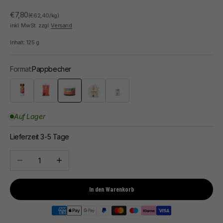
Angebot
€7,80
(€62,40/kg)
inkl. MwSt. zzgl.
Versand
Inhalt:
125
g
Format:
Pappbecher
Nachfüllbarer Streuer
Beutel
Pappbecher
Stoffbeutel
Glas mit Korkdeckel
Auf Lager
Lieferzeit 3-5 Tage
Anzahl verringern
Anzahl erhöhen
In den Warenkorb