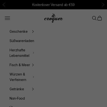
Zum Inhalt springen
Kostenloser Versand ab €59
Zurück
Vo
à croquer
Menü
Suchen
Waren
Geschenke
Süßwarenladen
Herzhafte
Lebensmittel
Fisch & Meer
Würzen &
Verfeinern
Getränke
Non-Food