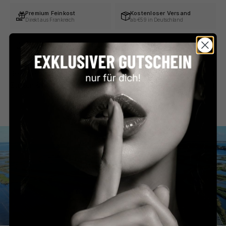
Premium Feinkost
Kostenloser Versand
Direkt aus Frankreich
ab €59 in Deutschland
Persönlicher Service
Sicher bezahlen
Schnell & unkompliziert
PayPal, Klarna & mehr
Beschreibung
Zutaten & Nährwerte