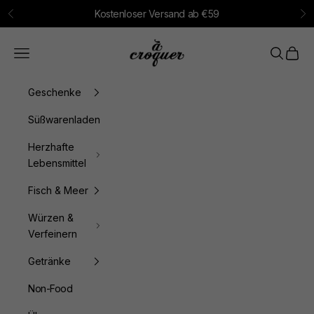
Zum Inhalt springen
Kostenloser Versand ab €59
Zurück
Vo
à croquer
Menü
Suchen
Waren
Geschenke
Süßwarenladen
Herzhafte
Lebensmittel
Fisch & Meer
Würzen &
Verfeinern
Getränke
Non-Food