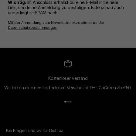
Wichtig:
Im Anschluss erhältst du eine E-Mail mit einem
Link, um deine Anmeldung zu bestätigen. Bitte schau auch
unbedingt im SPAM nach
Mit der Anmeldung zum Newsletter akzeptierst du die
Datenschutzbestimmungen
Kostenloser Versand
Wir bieten dir einen kostenlosen Versand mit DHL GoGreen ab €59.
Gehe zu Element 1
Gehe zu Element 2
Gehe zu Element 3
Gehe zu Element 4
Bei Fragen sind wir für Dich da