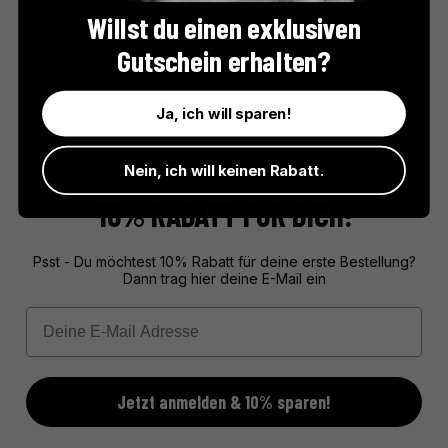
Larnaudie
Willst du einen exklusiven
Seit 1951 steht das Haus Larnaudie für hochwertige Foie Gras und
Gutschein erhalten?
Terrinen aus Südfrankreich. Mit viel Respekt für das Terroir
entstehen hier Delikatessen, die französische Genusskultur auf
den Punkt bringen – veredelt mit dem Label Rouge, einem Garant
Ja, ich will sparen!
für Qualität und Herkunft.
Nein, ich will keinen Rabatt.
10% RABATT FÜR DICH!
Psst - Du möchtest 10% Rabatt für deine erste Bestellung?
Dann trag hier deine E-Mail ein
Email
Jetzt anmelden & 10% sparen!