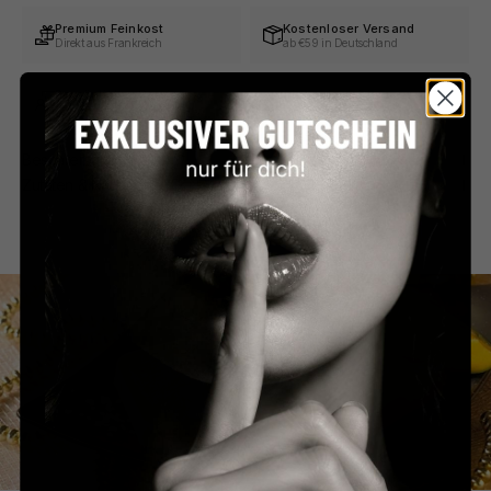
Premium Feinkost
Kostenloser Versand
Direkt aus Frankreich
ab €59 in Deutschland
Persönlicher Service
Sicher bezahlen
Schnell & unkompliziert
PayPal, Klarna & mehr
Beschreibung
Zutaten & Nährwerte