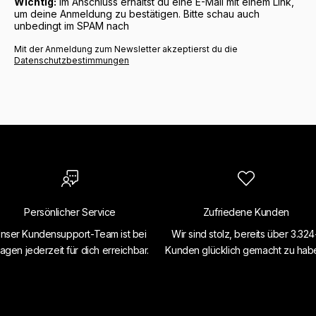
Wichtig:
Im Anschluss erhältst du eine E-Mail mit einem Link,
um deine Anmeldung zu bestätigen. Bitte schau auch
unbedingt im SPAM nach
Mit der Anmeldung zum Newsletter akzeptierst du die
Datenschutzbestimmungen
Persönlicher Service
Zufriedene Kunden
nser Kundensupport-Team ist bei
Wir sind stolz, bereits über 3.32
agen jederzeit für dich erreichbar.
Kunden glücklich gemacht zu hab