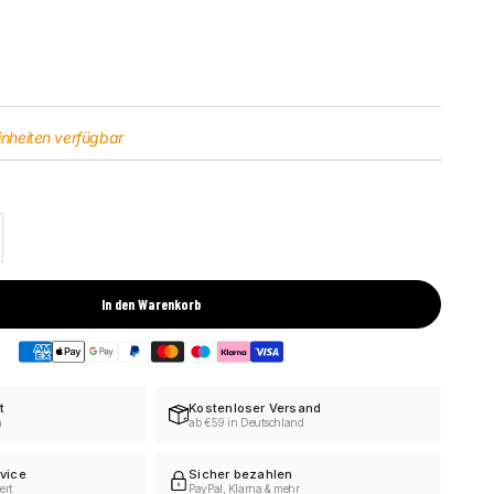
inheiten verfügbar
l erhöhen
In den Warenkorb
t
Kostenloser Versand
h
ab €59 in Deutschland
vice
Sicher bezahlen
ert
PayPal, Klarna & mehr