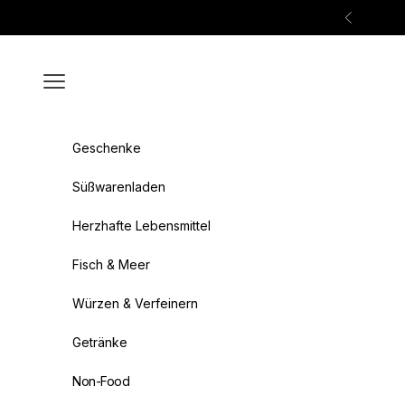
Zum Inhalt springen
Zurück
Menü
Geschenke
Süßwarenladen
Herzhafte Lebensmittel
Fisch & Meer
Würzen & Verfeinern
Getränke
Non-Food