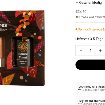
✦
Geschenkfertig
Angebot
€34,50
inkl. MwSt. zzgl.
Versand
Nur noch wenige E
Lieferzeit 3-5 Tage
Anzahl verringern
Anzah
Premium Feinkos
Direkt aus Frankreic
Persönlicher Ser
Schnell & unkomplizi