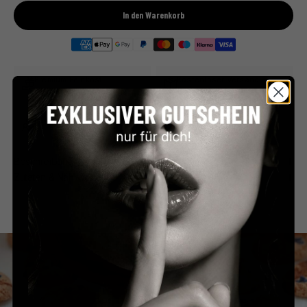
In den Warenkorb
Premium Feinkost
Kostenloser Versand
Direkt aus Frankreich
ab €59 in Deutschland
Persönlicher Service
Sicher bezahlen
Schnell & unkompliziert
PayPal, Klarna & mehr
Beschreibung
Zutaten & Nährwerte