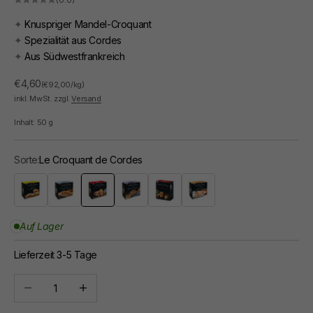
(0.0)
✦
Knuspriger Mandel-Croquant
✦
Spezialität aus Cordes
✦
Aus Südwestfrankreich
Angebot
€4,60
(€92,00/kg)
inkl. MwSt. zzgl.
Versand
Inhalt:
50
g
Sorte:
Le Croquant de Cordes
Biscuits Amandes Citron
Croustillant Caramel au Beurre Salé
Le Croquant de Cordes
Le Fondant Croustillant à la violette
Le Petit Biscuit
Macarons Aprikose / Vanille
Auf Lager
Lieferzeit 3-5 Tage
Anzahl verringern
Anzahl erhöhen