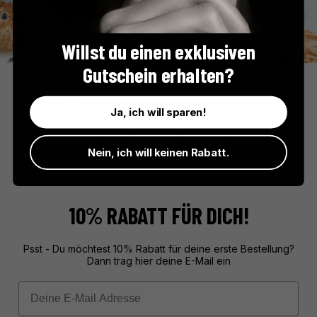
Willst du einen exklusiven
Gutschein erhalten?
Maison Bruyère
Seit über 50 Jahren bewahrt die familiengeführte Maison Bruyère
in dritter Generation traditionelle Rezepte. Mit Hingabe und
Ja, ich will sparen!
handwerklichem Können entstehen in Lagrave feine süße und
salzige Gebäckspezialitäten aus natürlichen Zutaten, frei von
Nein, ich will keinen Rabatt.
Farb- und Konservierungsstoffen.
10% RABATT FÜR DICH!
Psst - Du möchtest 10% Rabatt für deine erste Bestellung?
Dann trag hier deine E-Mail ein
Email