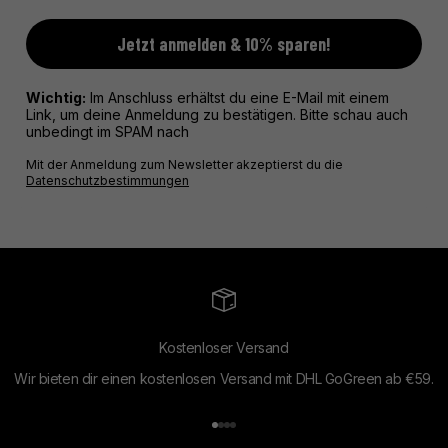
Jetzt anmelden & 10% sparen!
Wichtig:
Im Anschluss erhältst du eine E-Mail mit einem
Link, um deine Anmeldung zu bestätigen. Bitte schau auch
unbedingt im SPAM nach
Mit der Anmeldung zum Newsletter akzeptierst du die
Datenschutzbestimmungen
Kostenloser Versand
Wir bieten dir einen kostenlosen Versand mit DHL GoGreen ab €59.
Gehe zu Element 1
Gehe zu Element 2
Gehe zu Element 3
Gehe zu Element 4