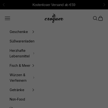
Zum Inhalt springen
Kostenloser Versand ab €59
Zurück
Vo
à croquer
Menü
Suchen
Waren
Geschenke
Süßwarenladen
Herzhafte
Lebensmittel
Fisch & Meer
Würzen &
Verfeinern
Getränke
Non-Food