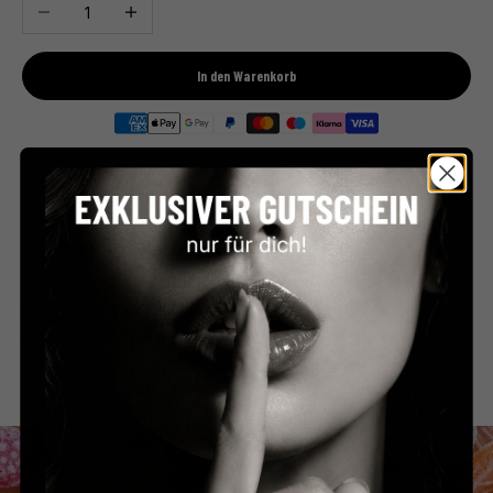
Anzahl verringern
Anzahl erhöhen
In den Warenkorb
Premium Feinkost
Kostenloser Versand
Direkt aus Frankreich
ab €59 in Deutschland
Persönlicher Service
Sicher bezahlen
Schnell & unkompliziert
PayPal, Klarna & mehr
Beschreibung
Zutaten & Nährwerte