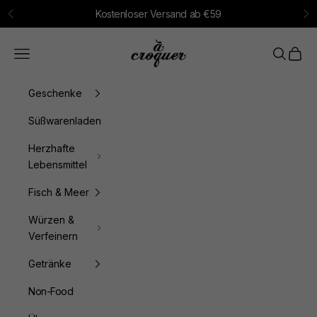
Zum Inhalt springen
Kostenloser Versand ab €59
Zurück
Vo
à croquer
Menü
Suchen
Waren
Geschenke
Süßwarenladen
Herzhafte
Lebensmittel
Fisch & Meer
Würzen &
Verfeinern
Getränke
Non-Food