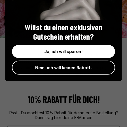
Willst du einen exklusiven
Gutschein erhalten?
Bonbons Barnier
Seit 1885 steht Bonbons Barnier für französische Süßwarenkunst
Ja, ich will sparen!
mit Herz und Tradition. In der Normandie entstehen in
Kupferkesseln handgerührte Bonbons, Lutscher und Karamellen
Nein, ich will keinen Rabatt.
– bunt, aromatisch und so charmant wie ein Spaziergang durch
ein französisches Jahrmarkt-Dorf.
10% RABATT FÜR DICH!
Psst - Du möchtest 10% Rabatt für deine erste Bestellung?
Dann trag hier deine E-Mail ein