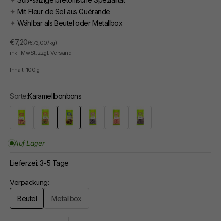
✦
Süß-salzige bretonische Spezialität
✦
Mit Fleur de Sel aus Guérande
✦
Wählbar als Beutel oder Metallbox
Angebot
€7,20
(€72,00/kg)
inkl. MwSt. zzgl.
Versand
Inhalt:
100
g
Sorte:
Karamellbonbons
Berlingots
Fruchtmix
Karamellbonbons
Lavendelbonbons
Rosenbonbons
Veilchenbonbons
Auf Lager
Lieferzeit 3-5 Tage
Verpackung:
Beutel
Metallbox