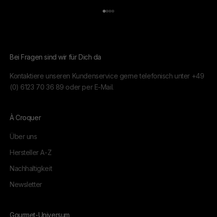
Gehe zu Element 1
Gehe zu Element 2
Gehe zu Element 3
Gehe zu Element 4
Bei Fragen sind wir für Dich da
Kontaktiere unseren Kundenservice gerne telefonisch unter
+49
(0) 6123 70 36 89
oder per
E-Mail.
À Croquer
Über uns
Hersteller A-Z
Nachhaltigkeit
Newsletter
Gourmet-Universum