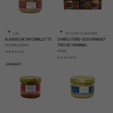
In den Warenkorb
In den Warenkorb
SUDREAU
LE PORC NOIR DE BIGORRE
KLASSISCHE ENTENRILLETTE
CHARCUTERIE-GESCHENKSET
ANGEBOT
TRIO DE VERRINES
€9,41
(€52,28/KG)
ANGEBOT
€19,80
(0)
(0)
AUSVERKAUFT