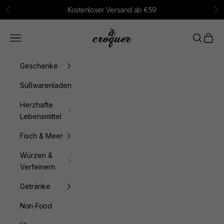
Zum Inhalt springen
Kostenloser Versand ab €59
Zurück
Vo
à croquer
Menü
Suchen
Waren
Geschenke
Süßwarenladen
Herzhafte
Lebensmittel
Fisch & Meer
Würzen &
Verfeinern
Getränke
Non-Food