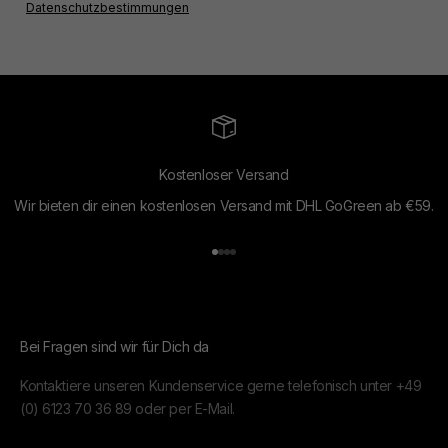
Datenschutzbestimmungen
Kostenloser Versand
Wir bieten dir einen kostenlosen Versand mit DHL GoGreen ab €59.
Gehe zu Element 1
Gehe zu Element 2
Gehe zu Element 3
Gehe zu Element 4
Bei Fragen sind wir für Dich da
Kontaktiere unseren Kundenservice gerne telefonisch unter
+49
(0) 6123 70 36 89
oder per
E-Mail.