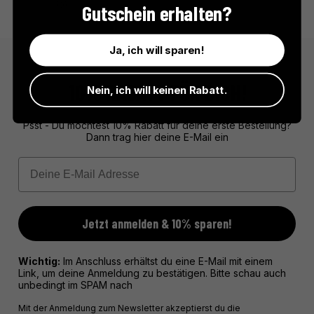
(0)
Gutschein erhalten?
Ja, ich will sparen!
10% RABATT FÜR DICH!
Nein, ich will keinen Rabatt.
Psst - Du möchtest 10% Rabatt für deine erste Bestellung?
Dann trag hier deine E-Mail ein
Email
Jetzt anmelden & 10% sparen!
Wichtig:
Im Anschluss erhältst du eine E-Mail mit einem
Link, um deine Anmeldung zu bestätigen. Bitte schau auch
unbedingt im SPAM nach
Mit der Anmeldung zum Newsletter akzeptierst du die