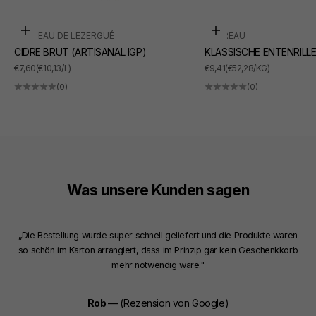
In den Warenkorb
In den Warenkorb
CHÂTEAU DE LEZERGUÉ
SUDREAU
CIDRE BRUT (ARTISANAL IGP)
KLASSISCHE ENTENRILL
ANGEBOT
ANGEBOT
€7,60
(€10,13/L)
€9,41
(€52,28/KG)
(0)
(0)
Was unsere Kunden sagen
„Die Bestellung wurde super schnell geliefert und die Produkte waren
so schön im Karton arrangiert, dass im Prinzip gar kein Geschenkkorb
mehr notwendig wäre."
Rob
— (Rezension von Google)