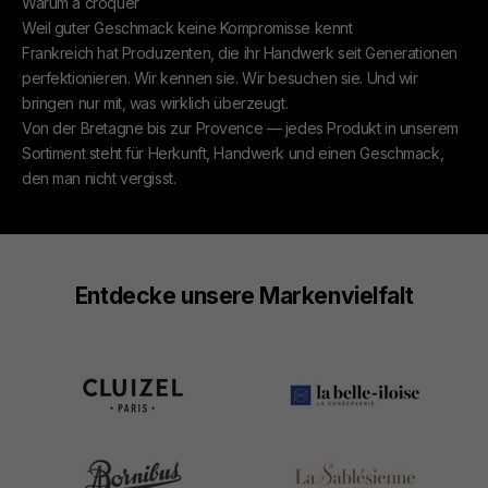
Warum à croquer
Weil guter Geschmack keine Kompromisse kennt
Frankreich hat Produzenten, die ihr Handwerk seit Generationen
perfektionieren. Wir kennen sie. Wir besuchen sie. Und wir
bringen nur mit, was wirklich überzeugt.
Von der Bretagne bis zur Provence — jedes Produkt in unserem
Sortiment steht für Herkunft, Handwerk und einen Geschmack,
den man nicht vergisst.
Entdecke unsere Markenvielfalt