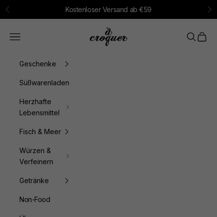
Zum Inhalt springen
Kostenloser Versand ab €59
Zurück
Vo
à croquer
Menü
Suchen
Waren
Geschenke
Süßwarenladen
Herzhafte
Lebensmittel
Fisch & Meer
Würzen &
Verfeinern
Getränke
Non-Food