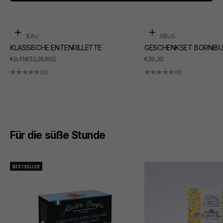
In den Warenkorb
In den Warenkorb
SUDREAU
BORNIBUS
KLASSISCHE ENTENRILLETTE
GESCHENKSET BORNIBU
ANGEBOT
ANGEBOT
€9,41
(€52,28/KG)
€29,30
(0)
(0)
Für die süße Stunde
BESTSELLER