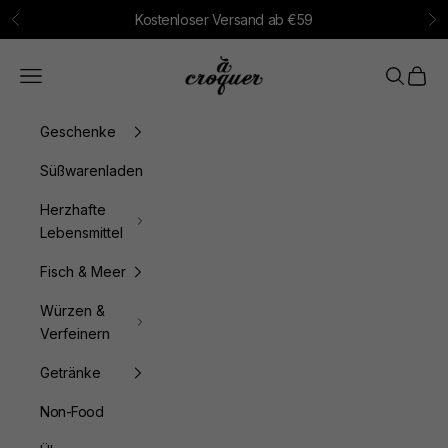
Zum Inhalt springen
Kostenloser Versand ab €59
Zurück
Vo
à croquer
Menü
Suchen
Waren
Geschenke
Süßwarenladen
Herzhafte
Lebensmittel
Fisch & Meer
Würzen &
Verfeinern
Getränke
Non-Food