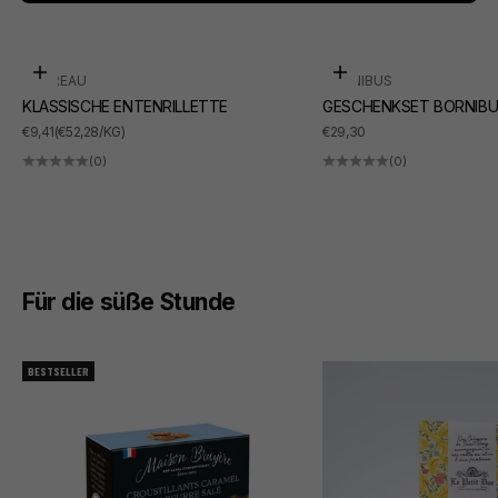
In den Warenkorb
In den Warenkorb
SUDREAU
BORNIBUS
KLASSISCHE ENTENRILLETTE
GESCHENKSET BORNIBU
ANGEBOT
ANGEBOT
€9,41
(€52,28/KG)
€29,30
(0)
(0)
Für die süße Stunde
BESTSELLER