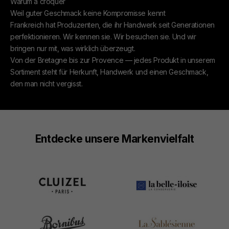
Warum à croquer
Weil guter Geschmack keine Kompromisse kennt
Frankreich hat Produzenten, die ihr Handwerk seit Generationen
perfektionieren. Wir kennen sie. Wir besuchen sie. Und wir
bringen nur mit, was wirklich überzeugt.
Von der Bretagne bis zur Provence — jedes Produkt in unserem
Sortiment steht für Herkunft, Handwerk und einen Geschmack,
den man nicht vergisst.
Entdecke unsere Markenvielfalt