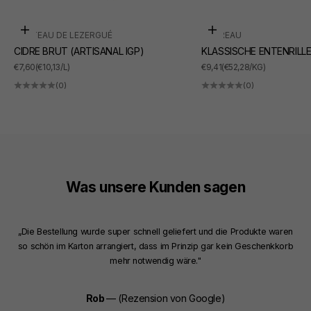
In den Warenkorb
In den Warenkorb
CHÂTEAU DE LEZERGUÉ
SUDREAU
CIDRE BRUT (ARTISANAL IGP)
KLASSISCHE ENTENRILL
ANGEBOT
ANGEBOT
€7,60
(€10,13/L)
€9,41
(€52,28/KG)
(0)
(0)
Was unsere Kunden sagen
„Die Bestellung wurde super schnell geliefert und die Produkte waren
so schön im Karton arrangiert, dass im Prinzip gar kein Geschenkkorb
mehr notwendig wäre."
Rob
— (Rezension von Google)