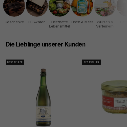
Geschenke
Süßwaren
Herzhafte
Fisch & Meer
Würzen &
Get
Lebensmittel
Verfeinern
Die Lieblinge unserer Kunden
BESTSELLER
BESTSELLER