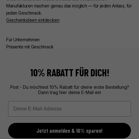
Manufakturen machen genau das möglich — für jeden Anlass, für
jeden Geschmack.
Geschenkideen entdecken
Für Unternehmen
Präsente mit Geschmack
Ob Kunden- oder Mitarbeiterpräsente — wir kümmern uns um
alles. Beratung, edle Verpackung, zuverlässige Lieferung.
Exklusive Geschenke aus Frankreich, unvergesslich verpackt.
10% RABATT FÜR DICH!
Mehr über unseren Service erfahren
Psst - Du möchtest 10% Rabatt für deine erste Bestellung?
Dann trag hier deine E-Mail ein
Email
Jetzt anmelden & 10% sparen!