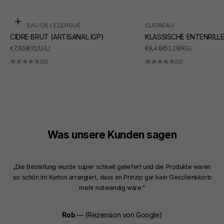
In den Warenkorb
CHÂTEAU DE LEZERGUÉ
SUDREAU
CIDRE BRUT (ARTISANAL IGP)
KLASSISCHE ENTENRILL
ANGEBOT
ANGEBOT
€7,60
(€10,13/L)
€9,41
(€52,28/KG)
(0)
(0)
Was unsere Kunden sagen
„Die Bestellung wurde super schnell geliefert und die Produkte waren
so schön im Karton arrangiert, dass im Prinzip gar kein Geschenkkorb
mehr notwendig wäre."
Rob
— (Rezension von Google)