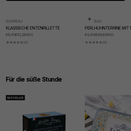
In den Warenkorb
SUDREAU
SUDREAU
KLASSISCHE ENTENRILLETTE
PERLHUHNTERRINE MIT
ANGEBOT
ANGEBOT
€9,41
(€52,28/KG)
€4,40
(€48,89/KG)
(0)
(0)
Für die süße Stunde
BESTSELLER