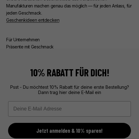
Manufakturen machen genau das möglich — für jeden Anlass, für
jeden Geschmack.
Geschenkideen entdecken
Für Unternehmen
Präsente mit Geschmack
Ob Kunden- oder Mitarbeiterpräsente — wir kümmern uns um
alles. Beratung, edle Verpackung, zuverlässige Lieferung.
Exklusive Geschenke aus Frankreich, unvergesslich verpackt.
10% RABATT FÜR DICH!
Mehr über unseren Service erfahren
Psst - Du möchtest 10% Rabatt für deine erste Bestellung?
Dann trag hier deine E-Mail ein
Email
Jetzt anmelden & 10% sparen!