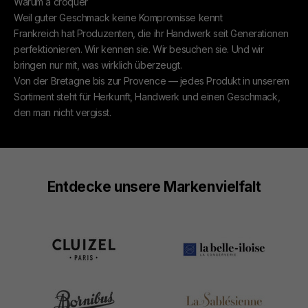
Warum à croquer
Weil guter Geschmack keine Kompromisse kennt
Frankreich hat Produzenten, die ihr Handwerk seit Generationen
perfektionieren. Wir kennen sie. Wir besuchen sie. Und wir
bringen nur mit, was wirklich überzeugt.
Von der Bretagne bis zur Provence — jedes Produkt in unserem
Sortiment steht für Herkunft, Handwerk und einen Geschmack,
den man nicht vergisst.
Entdecke unsere Markenvielfalt