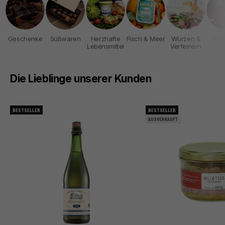
Geschenke
Süßwaren
Herzhafte
Fisch & Meer
Würzen &
Get
Lebensmittel
Verfeinern
Die Lieblinge unserer Kunden
BESTSELLER
BESTSELLER
AUSVERKAUFT