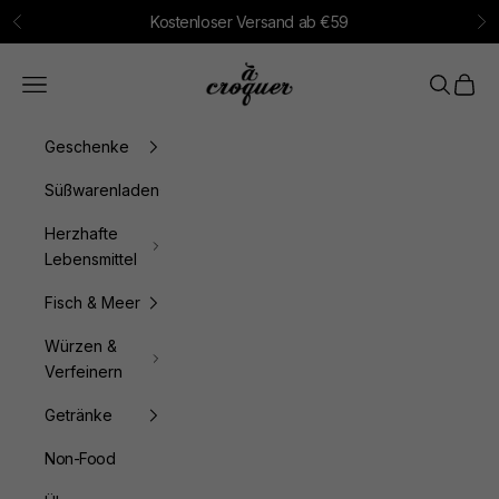
Zum Inhalt springen
Kostenloser Versand ab €59
Zurück
Vo
à croquer
Menü
Suchen
Waren
Geschenke
Süßwarenladen
Herzhafte
Lebensmittel
Fisch & Meer
Würzen &
Verfeinern
Getränke
Non-Food