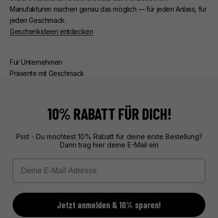
Manufakturen machen genau das möglich — für jeden Anlass, für
jeden Geschmack.
Geschenkideen entdecken
Für Unternehmen
Präsente mit Geschmack
Ob Kunden- oder Mitarbeiterpräsente — wir kümmern uns um
alles. Beratung, edle Verpackung, zuverlässige Lieferung.
Exklusive Geschenke aus Frankreich, unvergesslich verpackt.
10% RABATT FÜR DICH!
Mehr über unseren Service erfahren
Psst - Du möchtest 10% Rabatt für deine erste Bestellung?
Dann trag hier deine E-Mail ein
Email
Jetzt anmelden & 10% sparen!