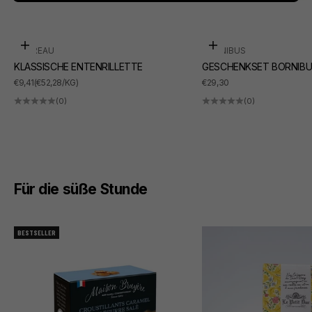
In den Warenkorb
In den Warenkorb
SUDREAU
BORNIBUS
KLASSISCHE ENTENRILLETTE
GESCHENKSET BORNIBU
ANGEBOT
ANGEBOT
€9,41
(€52,28/KG)
€29,30
(0)
(0)
Für die süße Stunde
BESTSELLER