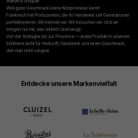
Warum à croquer
Weil guter Geschmack keine Kompromisse kennt
Frankreich hat Produzenten, die ihr Handwerk seit Generationen
perfektionieren. Wir kennen sie. Wir besuchen sie. Und wir
bringen nur mit, was wirklich überzeugt.
Von der Bretagne bis zur Provence — jedes Produkt in unserem
Sortiment steht für Herkunft, Handwerk und einen Geschmack,
den man nicht vergisst.
Entdecke unsere Markenvielfalt