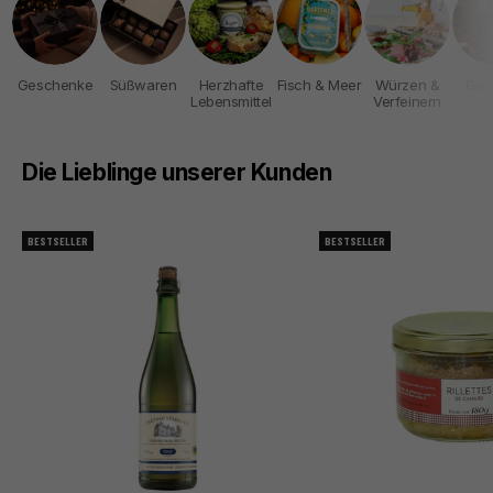
Geschenke
Süßwaren
Herzhafte
Fisch & Meer
Würzen &
Get
Lebensmittel
Verfeinern
Die Lieblinge unserer Kunden
BESTSELLER
BESTSELLER