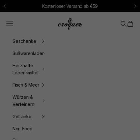
Zum Inhalt springen
Kostenloser Versand ab €59
Zurück
Vo
à croquer
Menü
Suchen
Waren
Geschenke
Süßwarenladen
Herzhafte
Lebensmittel
Fisch & Meer
Würzen &
Verfeinern
Getränke
Non-Food