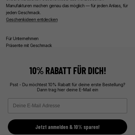
Manufakturen machen genau das möglich — für jeden Anlass, für
jeden Geschmack.
Geschenkideen entdecken
Für Unternehmen
Präsente mit Geschmack
Ob Kunden- oder Mitarbeiterpräsente — wir kümmern uns um
alles. Beratung, edle Verpackung, zuverlässige Lieferung.
Exklusive Geschenke aus Frankreich, unvergesslich verpackt.
10% RABATT FÜR DICH!
Mehr über unseren Service erfahren
Psst - Du möchtest 10% Rabatt für deine erste Bestellung?
Dann trag hier deine E-Mail ein
Email
Jetzt anmelden & 10% sparen!