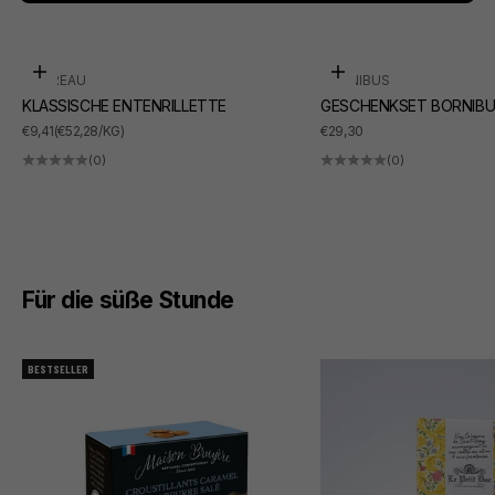
In den Warenkorb
In den Warenkorb
SUDREAU
BORNIBUS
KLASSISCHE ENTENRILLETTE
GESCHENKSET BORNIBU
ANGEBOT
ANGEBOT
€9,41
(€52,28/KG)
€29,30
(0)
(0)
Für die süße Stunde
BESTSELLER