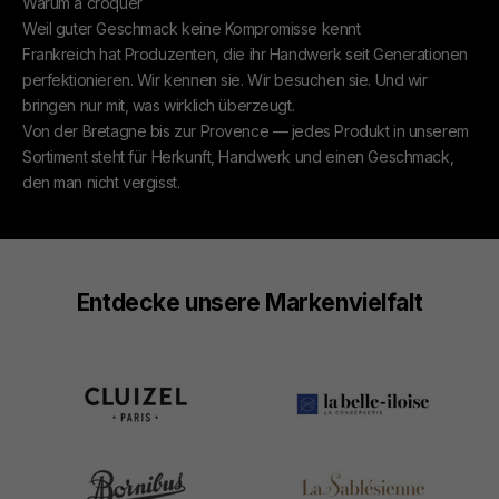
Warum à croquer
Weil guter Geschmack keine Kompromisse kennt
Frankreich hat Produzenten, die ihr Handwerk seit Generationen
perfektionieren. Wir kennen sie. Wir besuchen sie. Und wir
bringen nur mit, was wirklich überzeugt.
Von der Bretagne bis zur Provence — jedes Produkt in unserem
Sortiment steht für Herkunft, Handwerk und einen Geschmack,
den man nicht vergisst.
Entdecke unsere Markenvielfalt