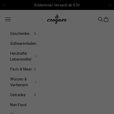
Zum Inhalt springen
Kostenloser Versand ab €59
Zurück
Vo
à croquer
Menü
Suchen
Waren
Geschenke
Süßwarenladen
Herzhafte
Lebensmittel
Fisch & Meer
Würzen &
Verfeinern
Getränke
Non-Food