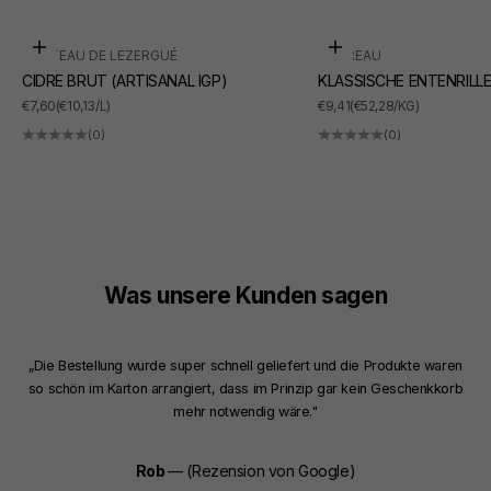
In den Warenkorb
In den Warenkorb
CHÂTEAU DE LEZERGUÉ
SUDREAU
CIDRE BRUT (ARTISANAL IGP)
KLASSISCHE ENTENRILL
ANGEBOT
ANGEBOT
€7,60
(€10,13/L)
€9,41
(€52,28/KG)
(0)
(0)
Was unsere Kunden sagen
„Die Bestellung wurde super schnell geliefert und die Produkte waren
so schön im Karton arrangiert, dass im Prinzip gar kein Geschenkkorb
mehr notwendig wäre."
Rob
— (Rezension von Google)