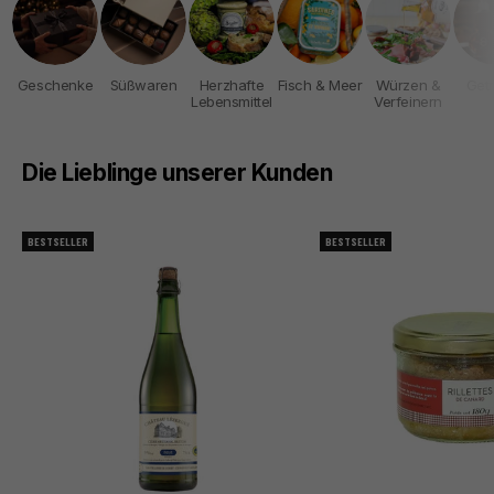
Geschenke
Süßwaren
Herzhafte
Fisch & Meer
Würzen &
Get
Lebensmittel
Verfeinern
Die Lieblinge unserer Kunden
BESTSELLER
BESTSELLER