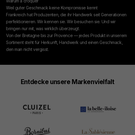
Warum à croquer
Weil guter Geschmack keine Kompromisse kennt
Frankreich hat Produzenten, die ihr Handwerk seit Generationen
perfektionieren. Wir kennen sie. Wir besuchen sie. Und wir
bringen nur mit, was wirklich überzeugt.
Von der Bretagne bis zur Provence — jedes Produkt in unserem
Sortiment steht für Herkunft, Handwerk und einen Geschmack,
den man nicht vergisst.
Entdecke unsere Markenvielfalt