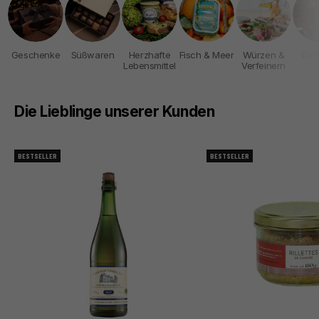
Geschenke
Süßwaren
Herzhafte
Fisch & Meer
Würzen &
Get
Lebensmittel
Verfeinern
Die Lieblinge unserer Kunden
BESTSELLER
BESTSELLER