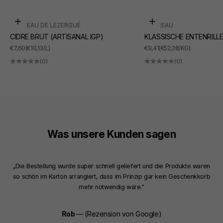
In den Warenkorb
In den Warenkorb
CHÂTEAU DE LEZERGUÉ
SUDREAU
CIDRE BRUT (ARTISANAL IGP)
KLASSISCHE ENTENRILL
ANGEBOT
ANGEBOT
€7,60
(€10,13/L)
€9,41
(€52,28/KG)
(0)
(0)
Was unsere Kunden sagen
„Die Bestellung wurde super schnell geliefert und die Produkte waren
so schön im Karton arrangiert, dass im Prinzip gar kein Geschenkkorb
mehr notwendig wäre."
Rob
— (Rezension von Google)