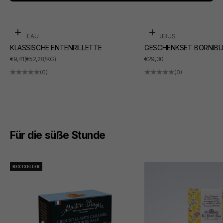
In den Warenkorb
In den Warenkorb
SUDREAU
BORNIBUS
KLASSISCHE ENTENRILLETTE
GESCHENKSET BORNIBU
ANGEBOT
ANGEBOT
€9,41
(€52,28/KG)
€29,30
(0)
(0)
Für die süße Stunde
BESTSELLER