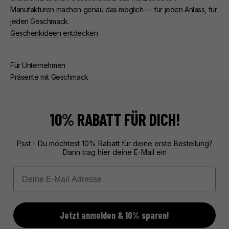
Manufakturen machen genau das möglich — für jeden Anlass, für
jeden Geschmack.
Geschenkideen entdecken
Für Unternehmen
Präsente mit Geschmack
Ob Kunden- oder Mitarbeiterpräsente — wir kümmern uns um
alles. Beratung, edle Verpackung, zuverlässige Lieferung.
Exklusive Geschenke aus Frankreich, unvergesslich verpackt.
10% RABATT FÜR DICH!
Mehr über unseren Service erfahren
Psst - Du möchtest 10% Rabatt für deine erste Bestellung?
Dann trag hier deine E-Mail ein
Email
Jetzt anmelden & 10% sparen!