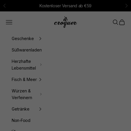
Zum Inhalt springen
Kostenloser Versand ab €59
Zurück
Vo
à croquer
Menü
Suchen
Waren
Geschenke
Süßwarenladen
Herzhafte
Lebensmittel
Fisch & Meer
Würzen &
Verfeinern
Getränke
Non-Food