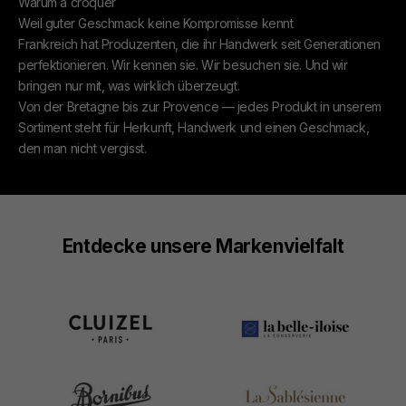
Warum à croquer
Weil guter Geschmack keine Kompromisse kennt
Frankreich hat Produzenten, die ihr Handwerk seit Generationen
perfektionieren. Wir kennen sie. Wir besuchen sie. Und wir
bringen nur mit, was wirklich überzeugt.
Von der Bretagne bis zur Provence — jedes Produkt in unserem
Sortiment steht für Herkunft, Handwerk und einen Geschmack,
den man nicht vergisst.
Entdecke unsere Markenvielfalt