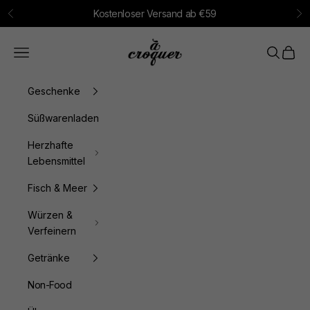
Zum Inhalt springen
Kostenloser Versand ab €59
Zurück
Vo
à croquer
Menü
Suchen
Waren
Geschenke
Süßwarenladen
Herzhafte
Lebensmittel
Fisch & Meer
Würzen &
Verfeinern
Getränke
Non-Food