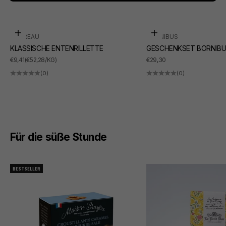
In den Warenkorb
In den Warenkorb
SUDREAU
BORNIBUS
KLASSISCHE ENTENRILLETTE
GESCHENKSET BORNIBU
ANGEBOT
ANGEBOT
€9,41
(€52,28/KG)
€29,30
(0)
(0)
Für die süße Stunde
BESTSELLER