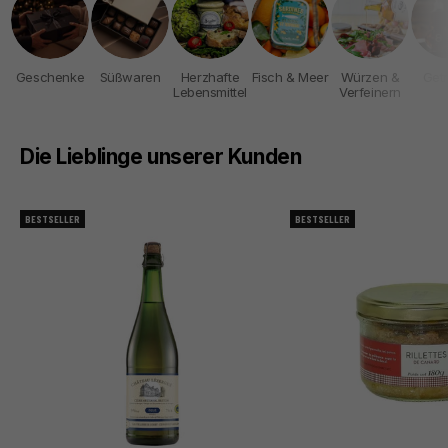
Geschenke
Süßwaren
Herzhafte
Fisch & Meer
Würzen &
Get
Lebensmittel
Verfeinern
Die Lieblinge unserer Kunden
BESTSELLER
BESTSELLER