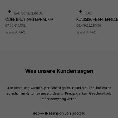
In den Warenkorb
In den Warenkorb
CHÂTEAU DE LEZERGUÉ
SUDREAU
CIDRE BRUT (ARTISANAL IGP)
KLASSISCHE ENTENRILL
ANGEBOT
ANGEBOT
€7,60
(€10,13/L)
€9,41
(€52,28/KG)
(0)
(0)
Was unsere Kunden sagen
„Die Bestellung wurde super schnell geliefert und die Produkte waren
so schön im Karton arrangiert, dass im Prinzip gar kein Geschenkkorb
mehr notwendig wäre."
Rob
— (Rezension von Google)