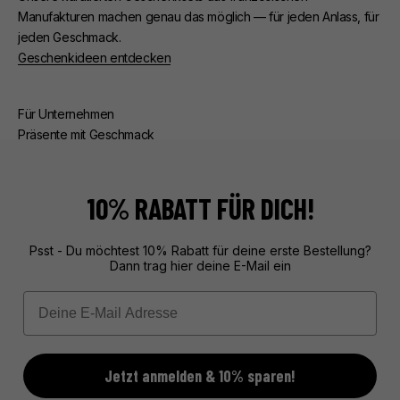
Manufakturen machen genau das möglich — für jeden Anlass, für
jeden Geschmack.
Geschenkideen entdecken
Für Unternehmen
Präsente mit Geschmack
Ob Kunden- oder Mitarbeiterpräsente — wir kümmern uns um
alles. Beratung, edle Verpackung, zuverlässige Lieferung.
Exklusive Geschenke aus Frankreich, unvergesslich verpackt.
10% RABATT FÜR DICH!
Mehr über unseren Service erfahren
Psst - Du möchtest 10% Rabatt für deine erste Bestellung?
Dann trag hier deine E-Mail ein
Email
Jetzt anmelden & 10% sparen!