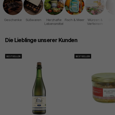
Geschenke
Süßwaren
Herzhafte
Fisch & Meer
Würzen &
Get
Lebensmittel
Verfeinern
Die Lieblinge unserer Kunden
BESTSELLER
BESTSELLER