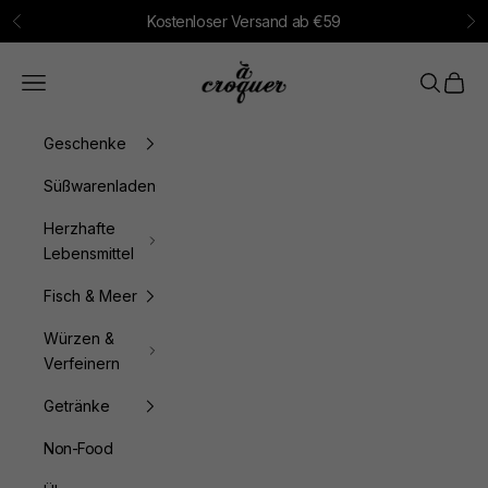
Zum Inhalt springen
Kostenloser Versand ab €59
Zurück
Vo
à croquer
Menü
Suchen
Waren
Geschenke
Süßwarenladen
Herzhafte
Lebensmittel
Fisch & Meer
Würzen &
Verfeinern
Getränke
Non-Food