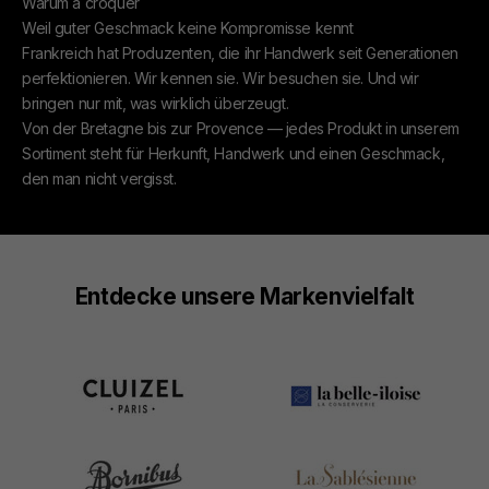
Warum à croquer
Weil guter Geschmack keine Kompromisse kennt
Frankreich hat Produzenten, die ihr Handwerk seit Generationen
perfektionieren. Wir kennen sie. Wir besuchen sie. Und wir
bringen nur mit, was wirklich überzeugt.
Von der Bretagne bis zur Provence — jedes Produkt in unserem
Sortiment steht für Herkunft, Handwerk und einen Geschmack,
den man nicht vergisst.
Entdecke unsere Markenvielfalt