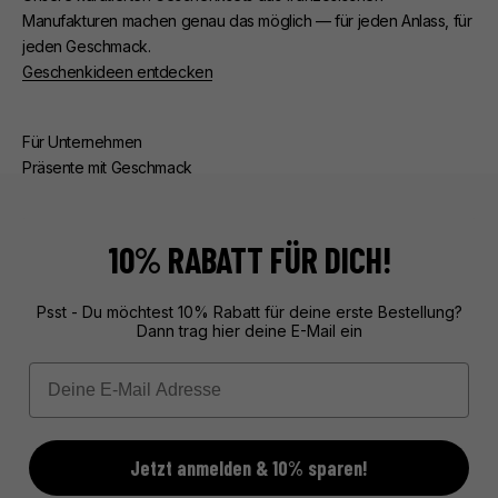
Manufakturen machen genau das möglich — für jeden Anlass, für
jeden Geschmack.
Geschenkideen entdecken
Für Unternehmen
Präsente mit Geschmack
Ob Kunden- oder Mitarbeiterpräsente — wir kümmern uns um
alles. Beratung, edle Verpackung, zuverlässige Lieferung.
Exklusive Geschenke aus Frankreich, unvergesslich verpackt.
10% RABATT FÜR DICH!
Mehr über unseren Service erfahren
Psst - Du möchtest 10% Rabatt für deine erste Bestellung?
Dann trag hier deine E-Mail ein
Email
Jetzt anmelden & 10% sparen!