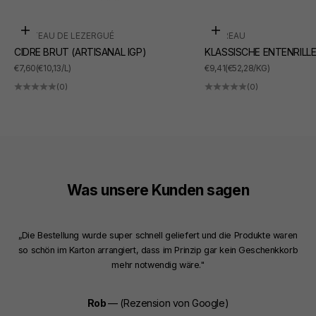
In den Warenkorb
In den Warenkorb
CHÂTEAU DE LEZERGUÉ
SUDREAU
CIDRE BRUT (ARTISANAL IGP)
KLASSISCHE ENTENRILL
ANGEBOT
ANGEBOT
€7,60
(€10,13/L)
€9,41
(€52,28/KG)
(0)
(0)
Was unsere Kunden sagen
„Die Bestellung wurde super schnell geliefert und die Produkte waren
so schön im Karton arrangiert, dass im Prinzip gar kein Geschenkkorb
mehr notwendig wäre."
Rob
— (Rezension von Google)