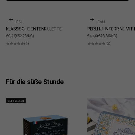
In den Warenkorb
In den Warenkorb
SUDREAU
SUDREAU
KLASSISCHE ENTENRILLETTE
PERLHUHNTERRINE MIT
ANGEBOT
ANGEBOT
€9,41
(€52,28/KG)
€4,40
(€48,89/KG)
(0)
(0)
Für die süße Stunde
BESTSELLER