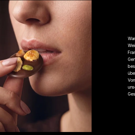
War
Wei
Fra
Gen
bes
übe
Von
uns
Ges