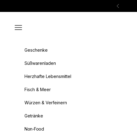
Zum Inhalt springen
Zurück
Menü
Geschenke
Süßwarenladen
Herzhafte Lebensmittel
Fisch & Meer
Würzen & Verfeinern
Getränke
Non-Food