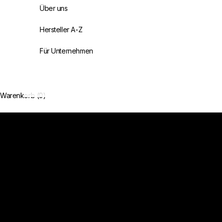
Über uns
Hersteller A-Z
Für Unternehmen
Handverlesen. Authentisch. Unvergesslich.
Sorgfältig ausgewählte Delikatessen aus Frankreich
Warenkorb (0)
Jetzt entdecken