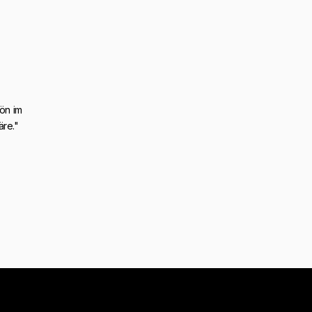
ön im
äre."