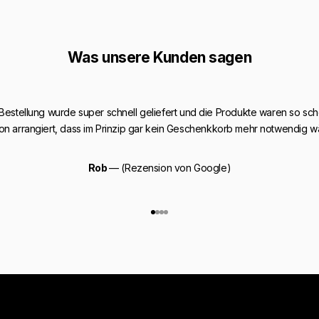
Was unsere Kunden sagen
 Bestellung wurde super schnell geliefert und die Produkte waren so sch
on arrangiert, dass im Prinzip gar kein Geschenkkorb mehr notwendig w
Rob
— (Rezension von Google)
Gehe zu Element 1
Gehe zu Element 2
Gehe zu Element 3
Gehe zu Element 4