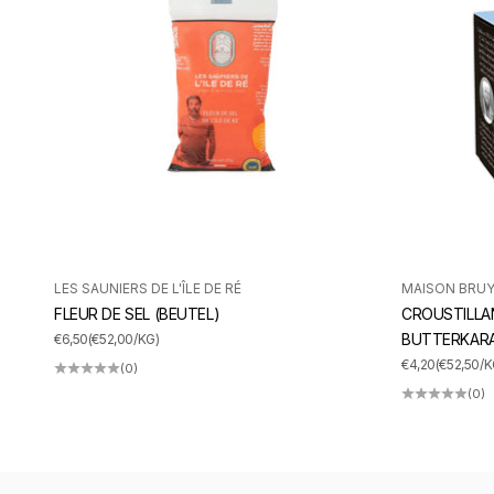
LES SAUNIERS DE L'ÎLE DE RÉ
MAISON BRU
FLEUR DE SEL (BEUTEL)
CROUSTILLA
ANGEBOT
BUTTERKAR
€6,50
(€52,00/KG)
ANGEBOT
€4,20
(€52,50/K
(0)
(0)