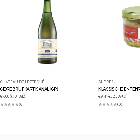
CHÂTEAU DE LEZERGUÉ
SUDREAU
CIDRE BRUT (ARTISANAL IGP)
KLASSISCHE ENTENR
ANGEBOT
ANGEBOT
€7,60
(€10,13/L)
€9,41
(€52,28/KG)
(0)
(0)