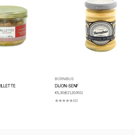
BORNIBUS
ILLETTE
DIJON-SENF
ANGEBOT
€5,30
(€21,20/KG)
(0)