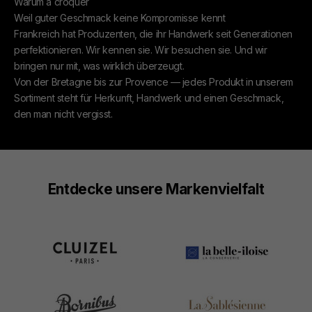
Warum à croquer
Weil guter Geschmack keine Kompromisse kennt
Frankreich hat Produzenten, die ihr Handwerk seit Generationen
perfektionieren. Wir kennen sie. Wir besuchen sie. Und wir
bringen nur mit, was wirklich überzeugt.
Von der Bretagne bis zur Provence — jedes Produkt in unserem
Sortiment steht für Herkunft, Handwerk und einen Geschmack,
den man nicht vergisst.
Entdecke unsere Markenvielfalt