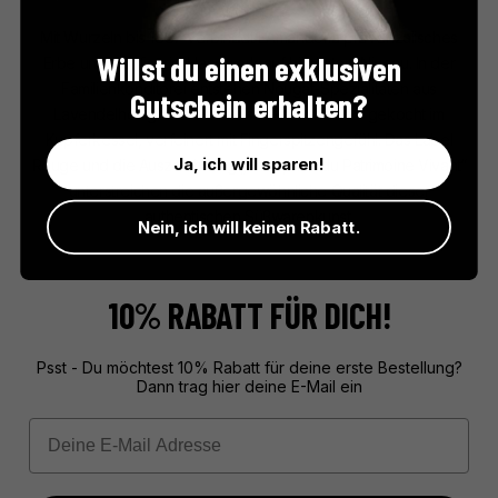
L’Amandoria
Mit Wurzeln bis 1887 verbindet L’Amandoria provenzalisches
Willst du einen exklusiven
Erbe und Confiserie-Handwerk auf höchstem Niveau. In der
Familienkonditorei entstehen Nougat-Spezialitäten aus
Gutschein erhalten?
Lavendelhonig und französischen Mandeln – gekocht im
Kupferkessel, verfeinert mit Fingerspitzengefühl. Das Label
Ja, ich will sparen!
Rouge und die Auszeichnung „Entreprise du Patrimoine Vivant“
unterstreichen die außergewöhnliche Qualität dieser
authentischen Süßwarenkunst.
Nein, ich will keinen Rabatt.
10% RABATT FÜR DICH!
Psst - Du möchtest 10% Rabatt für deine erste Bestellung?
Dann trag hier deine E-Mail ein
Email