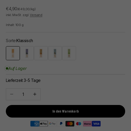
Angebot
€4,90
(€49,00/kg)
inkl. MwSt. zzgl.
Versand
Inhalt:
100
g
Sorte:
Klassisch
Klassisch
Feige
Karamell
Orange
Pistazie
Auf Lager
Lieferzeit 3-5 Tage
Anzahl verringern
Anzahl erhöhen
In den Warenkorb