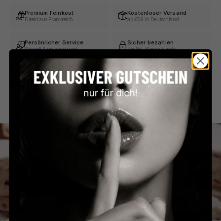
Premium Feinkost
Kostenloser Versand
Direkt aus Frankreich
ab €59 in Deutschland
Persönlicher Service
Sicher bezahlen
Schnell & unkompliziert
PayPal, Klarna & mehr
Beschreibung
Zutaten & Nährwerte