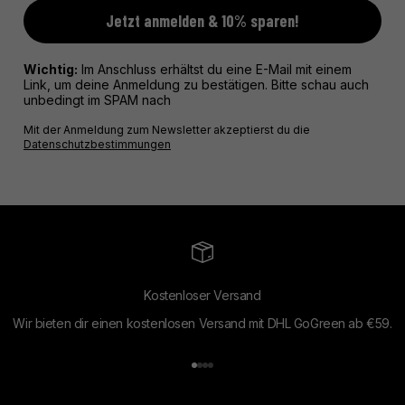
Jetzt anmelden & 10% sparen!
Wichtig:
Im Anschluss erhältst du eine E-Mail mit einem
Link, um deine Anmeldung zu bestätigen. Bitte schau auch
unbedingt im SPAM nach
Mit der Anmeldung zum Newsletter akzeptierst du die
Datenschutzbestimmungen
Kostenloser Versand
Wir bieten dir einen kostenlosen Versand mit DHL GoGreen ab €59.
Gehe zu Element 1
Gehe zu Element 2
Gehe zu Element 3
Gehe zu Element 4