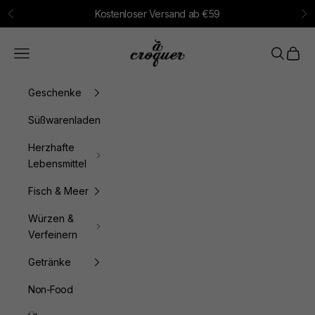
Zum Inhalt springen
Kostenloser Versand ab €59
Zurück
Vo
à croquer
Menü
Suchen
Waren
Geschenke
Süßwarenladen
Herzhafte
Lebensmittel
Fisch & Meer
Würzen &
Verfeinern
Getränke
Non-Food