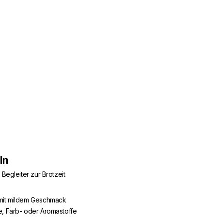
ln
 Begleiter zur Brotzeit
mit mildem Geschmack
e, Farb- oder Aromastoffe