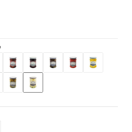
n
tissons
Getrocknete Tomaten
Rote Beete
Kapernäpfel
Gegrillte Paprika
Maiskölbchen
in
ns süß-sauer
Pfefferoni
Silberzwieblen
l erhöhen