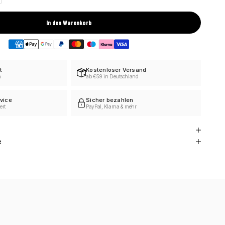
In den Warenkorb
t
Kostenloser Versand
h
ab €59 in Deutschland
vice
Sicher bezahlen
ert
PayPal, Klarna & mehr
e