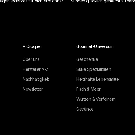
agen jederzeit für dich erreichbar.
Kunden glücklich gemacht zu hab
À Croquer
Gourmet-Universum
Über uns
Geschenke
Hersteller A-Z
Süße Spezialitäten
Nachhaltigkeit
Herzhafte Lebensmittel
Newsletter
Fisch & Meer
Würzen & Verfeinern
Getränke