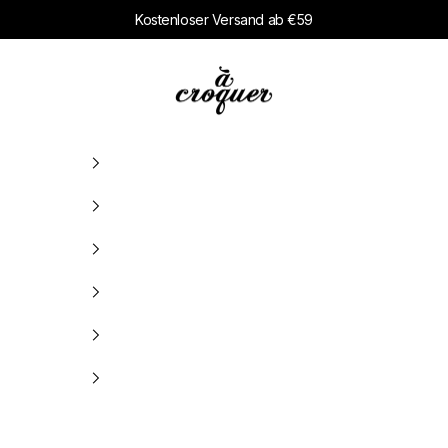
Kostenloser Versand ab €59
à croquer