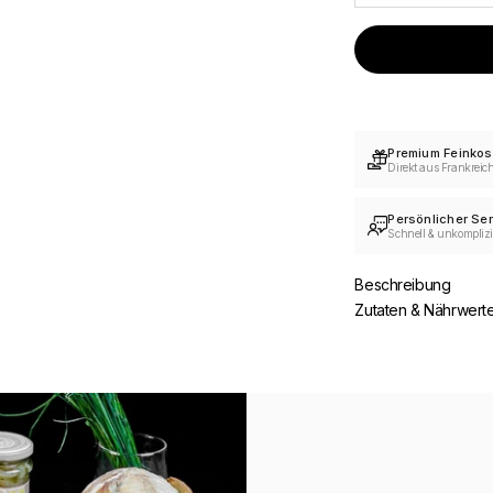
Premium Feinkos
Direkt aus Frankreic
Persönlicher Ser
Schnell & unkomplizi
Beschreibung
Zutaten & Nährwert