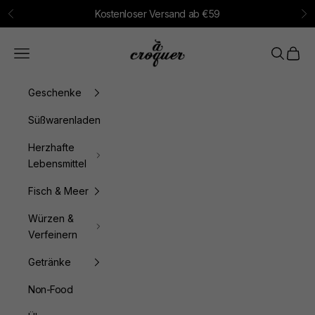
Zum Inhalt springen
Kostenloser Versand ab €59
Zurück
Vo
à croquer
Menü
Suchen
Waren
Geschenke
Süßwarenladen
Herzhafte
Lebensmittel
Fisch & Meer
Würzen &
Verfeinern
Getränke
Non-Food