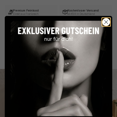
Premium Feinkost
Kostenloser Versand
Direkt aus Frankreich
ab €59 in Deutschland
Persönlicher Service
Sicher bezahlen
Schnell & unkompliziert
PayPal, Klarna & mehr
Beschreibung
Zutaten & Nährwerte