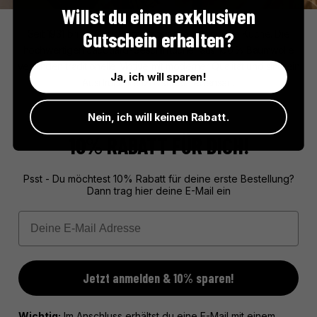
Willst du einen exklusiven
Coucke
Gutschein erhalten?
Seit 1931 bringt Coucke französisches Flair in die Küche. Die
hochwertigen Jacquard-Geschirrtücher aus 100 % Baumwolle
verbinden traditionelle Motive mit moderner Qualität und sind ein
Ja, ich will sparen!
Ausdruck französischer Lebensart.
Nein, ich will keinen Rabatt.
10% RABATT FÜR DICH!
Psst - Du möchtest 10% Rabatt für deine erste Bestellung?
Dann trag hier deine E-Mail ein
Email
Jetzt anmelden & 10% sparen!
Wichtig:
Im Anschluss erhältst du eine E-Mail mit einem