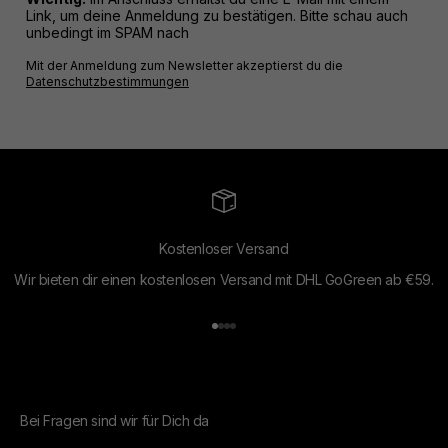
Link, um deine Anmeldung zu bestätigen. Bitte schau auch
unbedingt im SPAM nach
Mit der Anmeldung zum Newsletter akzeptierst du die
Datenschutzbestimmungen
Kostenloser Versand
Wir bieten dir einen kostenlosen Versand mit DHL GoGreen ab €59.
Gehe zu Element 1
Gehe zu Element 2
Gehe zu Element 3
Gehe zu Element 4
Bei Fragen sind wir für Dich da