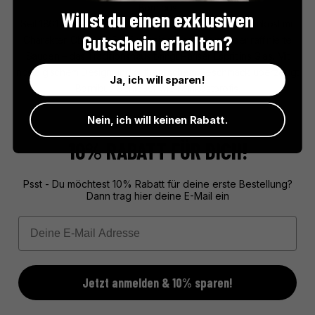
Bornibus
Willst du einen exklusiven
Seit 1861 steht der Name Bornibus für französische Feinkost mit
Gutschein erhalten?
Charakter. Ob Dijon-Senf, würzige Cornichons oder raffinierte
Saucen – das Traditionshaus bringt Pariser Esprit ins Glas. Mit
nostalgischem Design und authentischem Geschmack überzeugt
Ja, ich will sparen!
Bornibus Genießer wie Feinkostprofis.
Nein, ich will keinen Rabatt.
10% RABATT FÜR DICH!
Psst - Du möchtest 10% Rabatt für deine erste Bestellung?
Dann trag hier deine E-Mail ein
Email
Jetzt anmelden & 10% sparen!