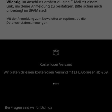
Wichtig:
Im Anschluss erhältst du eine E-Mail mit einem
Link, um deine Anmeldung zu bestätigen. Bitte schau auch
unbedingt im SPAM nach
Mit der Anmeldung zum Newsletter akzeptierst du die
Datenschutzbestimmungen
Kostenloser Versand
Wir bieten dir einen kostenlosen Versand mit DHL GoGreen ab €59.
Gehe zu Element 1
Gehe zu Element 2
Gehe zu Element 3
Gehe zu Element 4
Bei Fragen sind wir für Dich da