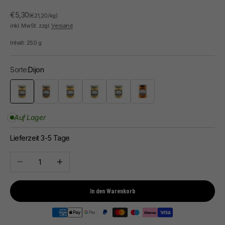
Angebot
€5,30
(€21,20/kg)
inkl. MwSt. zzgl.
Versand
Inhalt:
250
g
Sorte:
Dijon
Dijon
Ganze Körner
Honig
Estragon
Kräuter der Provence
Piment d'Espelette
Auf Lager
Lieferzeit 3-5 Tage
Anzahl verringern
Anzahl erhöhen
In den Warenkorb