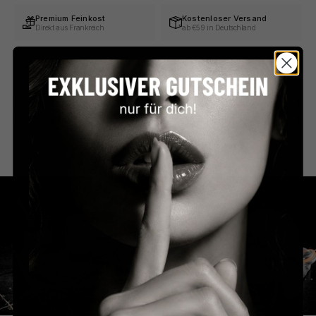
Premium Feinkost
Kostenloser Versand
Direkt aus Frankreich
ab €59 in Deutschland
Persönlicher Service
Sicher bezahlen
Schnell & unkompliziert
PayPal, Klarna & mehr
Beschreibung
Zutaten & Nährwerte