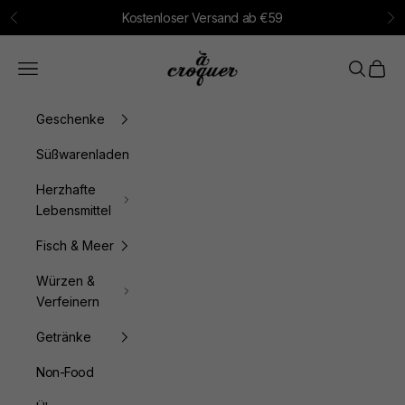
Zum Inhalt springen
Kostenloser Versand ab €59
Zurück
Vo
à croquer
Menü
Suchen
Waren
Geschenke
Süßwarenladen
Herzhafte
Lebensmittel
Fisch & Meer
Würzen &
Verfeinern
Getränke
Non-Food