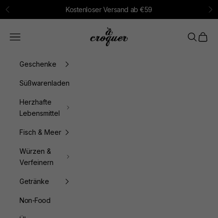
Zum Inhalt springen
Kostenloser Versand ab €59
Zurück
Vo
à croquer
Menü
Suchen
Waren
Geschenke
Süßwarenladen
Herzhafte
Lebensmittel
Fisch & Meer
Würzen &
Verfeinern
Getränke
Non-Food