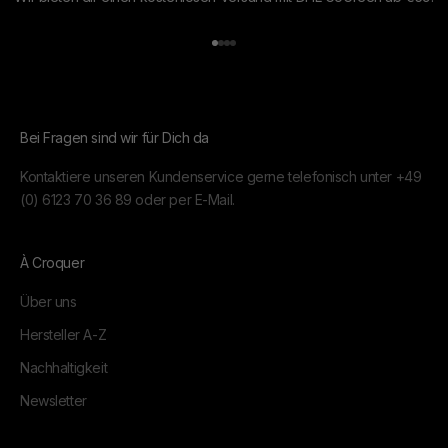
Gehe zu Element 1
Gehe zu Element 2
Gehe zu Element 3
Gehe zu Element 4
Bei Fragen sind wir für Dich da
Kontaktiere unseren Kundenservice gerne telefonisch unter
+49
(0) 6123 70 36 89
oder per
E-Mail.
À Croquer
Über uns
Hersteller A-Z
Nachhaltigkeit
Newsletter