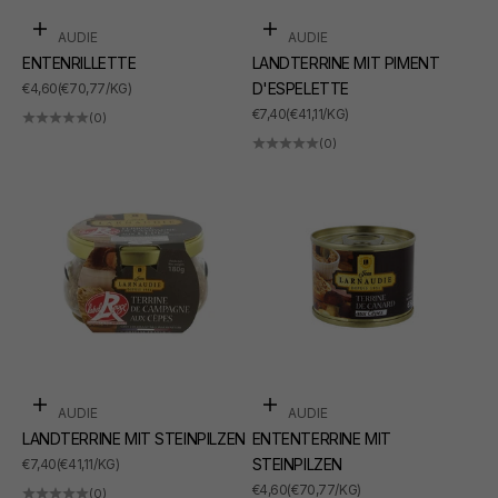
In den Warenkorb
In den Warenkorb
LARNAUDIE
LARNAUDIE
ENTENRILLETTE
LANDTERRINE MIT PIMENT
ANGEBOT
D'ESPELETTE
€4,60
(€70,77/KG)
ANGEBOT
€7,40
(€41,11/KG)
(0)
(0)
In den Warenkorb
In den Warenkorb
LARNAUDIE
LARNAUDIE
LANDTERRINE MIT STEINPILZEN
ENTENTERRINE MIT
ANGEBOT
STEINPILZEN
€7,40
(€41,11/KG)
ANGEBOT
€4,60
(€70,77/KG)
(0)