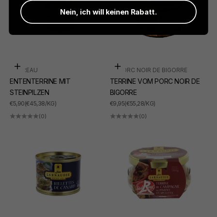
Nein, ich will keinen Rabatt.
In den Warenkorb
In den Warenkorb
SUDREAU
LE PORC NOIR DE BIGORRE
ENTENTERRINE MIT
TERRINE VOM PORC NOIR DE
STEINPILZEN
BIGORRE
ANGEBOT
ANGEBOT
€5,90
(€45,38/KG)
€9,95
(€55,28/KG)
(0)
(0)