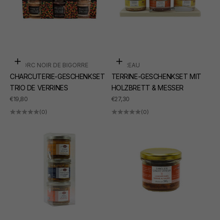
In den Warenkorb
In den Warenkorb
LE PORC NOIR DE BIGORRE
SUDREAU
CHARCUTERIE-GESCHENKSET
TERRINE-GESCHENKSET MIT
TRIO DE VERRINES
HOLZBRETT & MESSER
ANGEBOT
ANGEBOT
€19,80
€27,30
(0)
(0)