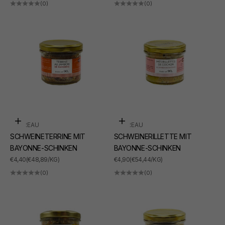
(0)
(0)
In den Warenkorb
In den Warenkorb
SUDREAU
SUDREAU
SCHWEINETERRINE MIT
SCHWEINERILLETTE MIT
BAYONNE-SCHINKEN
BAYONNE-SCHINKEN
ANGEBOT
ANGEBOT
€4,40
(€48,89/KG)
€4,90
(€54,44/KG)
(0)
(0)