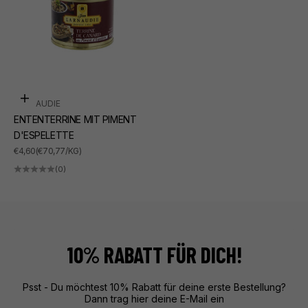
In den Warenkorb
LARNAUDIE
ENTENTERRINE MIT PIMENT
D'ESPELETTE
ANGEBOT
€4,60
(€70,77/KG)
(0)
10% RABATT FÜR DICH!
Psst - Du möchtest 10% Rabatt für deine erste Bestellung?
Dann trag hier deine E-Mail ein