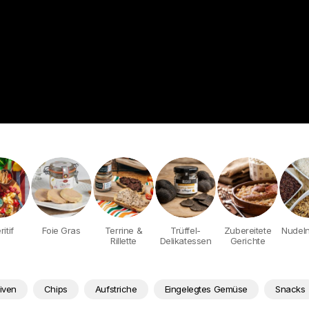
itif
Foie Gras
Terrine &
Trüffel-
Zubereitete
Nudeln
Rillette
Delikatessen
Gerichte
iven
Chips
Aufstriche
Eingelegtes Gemüse
Snacks