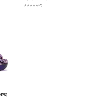
(0)
HIPS)