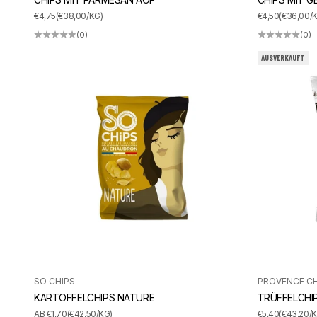
ANGEBOT
ANGEBOT
€4,75
(€38,00/KG)
€4,50
(€36,00/
(0)
(0)
AUSVERKAUFT
SO CHIPS
PROVENCE CH
KARTOFFELCHIPS NATURE
TRÜFFELCHIP
ANGEBOT
ANGEBOT
AB €1,70
(€42,50/KG)
€5,40
(€43,20/K