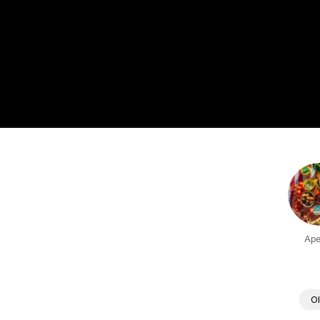
Aper
Ol