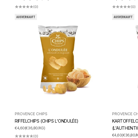
(0)
(0)
AUSVERKAUFT
AUSVERKAUFT
PROVENCE CHIPS
PROVENCE CH
RIFFELCHIPS (CHIPS L'ONDULÉE)
KARTOFFELCH
ANGEBOT
(L'AUTHENTI
€4,60
(€36,80/KG)
ANGEBOT
€4,60
(€36,80/
(0)