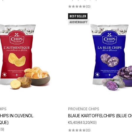
(0)
BESTSELLER
AUSVERKAUFT
IPS
PROVENCE CHIPS
IPS IN OLIVENÖL
BLAUE KARTOFFELCHIPS (BLUE C
QUE)
ANGEBOT
€5,40
(€43,20/KG)
KG)
(0)