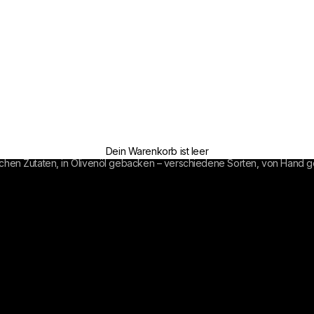
Dein Warenkorb ist leer
hen Zutaten, in Olivenöl gebacken – verschiedene Sorten, von Hand gefe