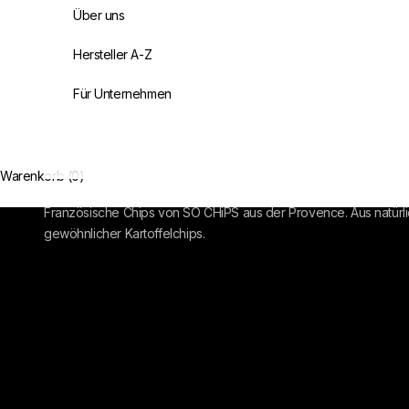
Über uns
Hersteller A-Z
Für Unternehmen
Warenkorb (0)
Chips
Französische Chips von SO CHiPS aus der Provence. Aus natürlic
gewöhnlicher Kartoffelchips.