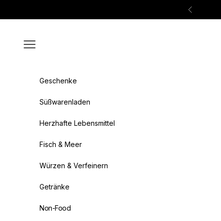
Zum Inhalt springen
Zurück
Menü
Geschenke
Süßwarenladen
Herzhafte Lebensmittel
Fisch & Meer
Würzen & Verfeinern
Getränke
Non-Food