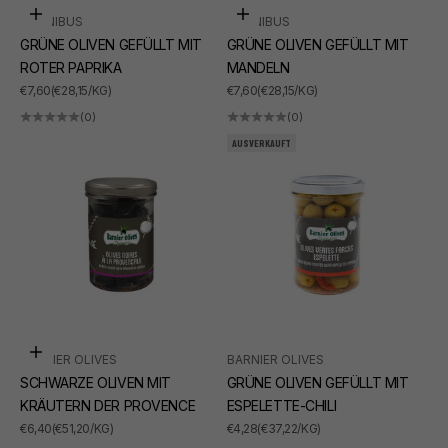
In den Warenkorb
In den Warenkorb
BORNIBUS
BORNIBUS
GRÜNE OLIVEN GEFÜLLT MIT
GRÜNE OLIVEN GEFÜLLT MIT
ROTER PAPRIKA
MANDELN
ANGEBOT
ANGEBOT
€7,60
(€28,15/KG)
€7,60
(€28,15/KG)
(0)
(0)
AUSVERKAUFT
In den Warenkorb
BARNIER OLIVES
BARNIER OLIVES
SCHWARZE OLIVEN MIT
GRÜNE OLIVEN GEFÜLLT MIT
KRÄUTERN DER PROVENCE
ESPELETTE-CHILI
ANGEBOT
ANGEBOT
€6,40
(€51,20/KG)
€4,28
(€37,22/KG)