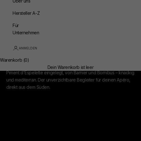
Über uns
Hersteller A-Z
Für
Unternehmen
ANMELDEN
Oliven
Warenkorb (0)
Oliven aus Frankreich, grün und schwarz. Mit Kräutern oder
Dein Warenkorb ist leer
Piment d'Espelette eingelegt, von Barnier und Bornibus – knackig
und mediterran. Der unverzichtbare Begleiter für deinen Apéro,
direkt aus dem Süden.