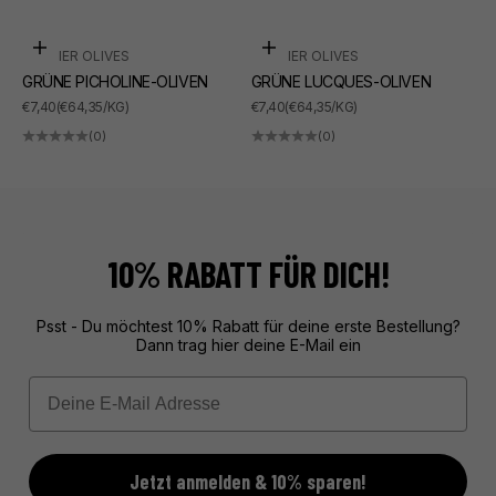
In den Warenkorb
In den Warenkorb
BARNIER OLIVES
BARNIER OLIVES
GRÜNE PICHOLINE-OLIVEN
GRÜNE LUCQUES-OLIVEN
ANGEBOT
ANGEBOT
€7,40
(€64,35/KG)
€7,40
(€64,35/KG)
(0)
(0)
10% RABATT FÜR DICH!
Psst - Du möchtest 10% Rabatt für deine erste Bestellung?
Dann trag hier deine E-Mail ein
Email
Jetzt anmelden & 10% sparen!