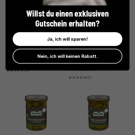
Willst du einen exklusiven
Gutschein erhalten?
Ja, ich will sparen!
In den Warenkorb
BARNIER OLIVES
BARNIER OLIVES
OLIVENMISCHUNG APÉRITIF
SCHWARZE NYONS-OLIVEN
Nein, ich will keinen Rabatt.
ANGEBOT
AOP
€5,90
(€51,30/KG)
ANGEBOT
€7,40
(€59,20/KG)
(0)
(0)