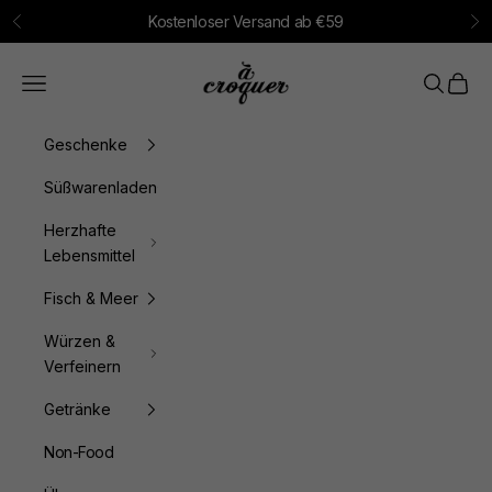
Zum Inhalt springen
Kostenloser Versand ab €59
Zurück
Vo
à croquer
Menü
Suchen
Waren
Geschenke
Süßwarenladen
Herzhafte
Lebensmittel
Fisch & Meer
Würzen &
Verfeinern
Getränke
Non-Food