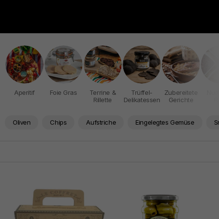
Aperitif
Foie Gras
Terrine &
Trüffel-
Zubereitete
Nud
Rillette
Delikatessen
Gerichte
R
Oliven
Chips
Aufstriche
Eingelegtes Gemüse
S