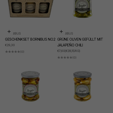
In den Warenkorb
In den Warenkorb
BORNIBUS
BORNIBUS
GESCHENKSET BORNIBUS NO.2
GRÜNE OLIVEN GEFÜLLT MIT
ANGEBOT
JALAPEÑO CHILI
€29,30
ANGEBOT
€7,60
(€28,15/KG)
(0)
(0)