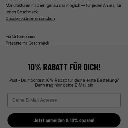
Manufakturen machen genau das möglich — für jeden Anlass, für
jeden Geschmack.
Geschenkideen entdecken
Für Unternehmen
Präsente mit Geschmack
Ob Kunden- oder Mitarbeiterpräsente — wir kümmern uns um
alles. Beratung, edle Verpackung, zuverlässige Lieferung.
Exklusive Geschenke aus Frankreich, unvergesslich verpackt.
10% RABATT FÜR DICH!
Mehr über unseren Service erfahren
Psst - Du möchtest 10% Rabatt für deine erste Bestellung?
Dann trag hier deine E-Mail ein
Email
Jetzt anmelden & 10% sparen!