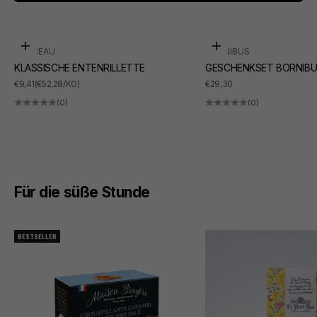
In den Warenkorb
In den Warenkorb
SUDREAU
BORNIBUS
KLASSISCHE ENTENRILLETTE
GESCHENKSET BORNIBU
ANGEBOT
ANGEBOT
€9,41
(€52,28/KG)
€29,30
(0)
(0)
Für die süße Stunde
BESTSELLER