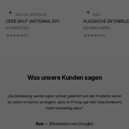
In den Warenkorb
In den Warenkorb
CHÂTEAU DE LEZERGUÉ
SUDREAU
CIDRE BRUT (ARTISANAL IGP)
KLASSISCHE ENTENRILL
ANGEBOT
ANGEBOT
€7,60
(€10,13/L)
€9,41
(€52,28/KG)
(0)
(0)
Was unsere Kunden sagen
„Die Bestellung wurde super schnell geliefert und die Produkte waren
so schön im Karton arrangiert, dass im Prinzip gar kein Geschenkkorb
mehr notwendig wäre."
Rob
— (Rezension von Google)