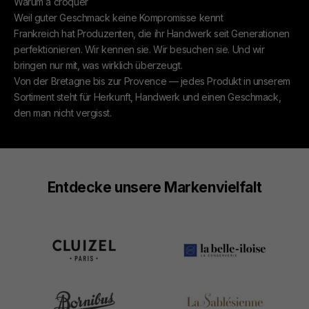
Warum à croquer
Weil guter Geschmack keine Kompromisse kennt
Frankreich hat Produzenten, die ihr Handwerk seit Generationen
perfektionieren. Wir kennen sie. Wir besuchen sie. Und wir
bringen nur mit, was wirklich überzeugt.
Von der Bretagne bis zur Provence — jedes Produkt in unserem
Sortiment steht für Herkunft, Handwerk und einen Geschmack,
den man nicht vergisst.
Entdecke unsere Markenvielfalt