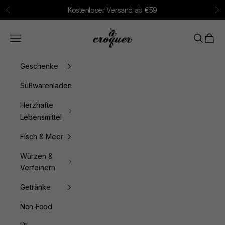
Zum Inhalt springen
Kostenloser Versand ab €59
Zurück
Vo
à croquer
Menü
Suchen
Waren
Geschenke
Süßwarenladen
Herzhafte
Lebensmittel
Fisch & Meer
Würzen &
Verfeinern
Getränke
Non-Food