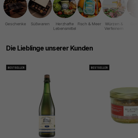
Geschenke
Süßwaren
Herzhafte
Fisch & Meer
Würzen &
Get
Lebensmittel
Verfeinern
Die Lieblinge unserer Kunden
BESTSELLER
BESTSELLER