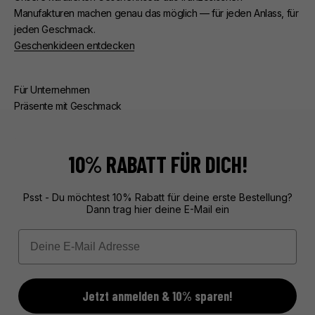
Manufakturen machen genau das möglich — für jeden Anlass, für
jeden Geschmack.
Geschenkideen entdecken
Für Unternehmen
Präsente mit Geschmack
Ob Kunden- oder Mitarbeiterpräsente — wir kümmern uns um
alles. Beratung, edle Verpackung, zuverlässige Lieferung.
Exklusive Geschenke aus Frankreich, unvergesslich verpackt.
10% RABATT FÜR DICH!
Mehr über unseren Service erfahren
Psst - Du möchtest 10% Rabatt für deine erste Bestellung?
Dann trag hier deine E-Mail ein
Email
Jetzt anmelden & 10% sparen!