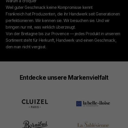
Warum à croquer
Weil guter Geschmack keine Kompromisse kennt
Frankreich hat Produzenten, die ihr Handwerk seit Generationen
perfektionieren. Wir kennen sie. Wir besuchen sie. Und wir
bringen nur mit, was wirklich überzeugt.
Von der Bretagne bis zur Provence — jedes Produkt in unserem
Sortiment steht für Herkunft, Handwerk und einen Geschmack,
den man nicht vergisst.
Entdecke unsere Markenvielfalt