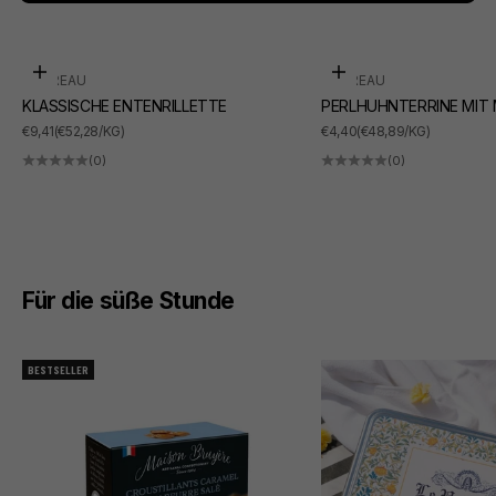
In den Warenkorb
In den Warenkorb
SUDREAU
SUDREAU
KLASSISCHE ENTENRILLETTE
PERLHUHNTERRINE MIT
ANGEBOT
ANGEBOT
€9,41
(€52,28/KG)
€4,40
(€48,89/KG)
(0)
(0)
Für die süße Stunde
BESTSELLER