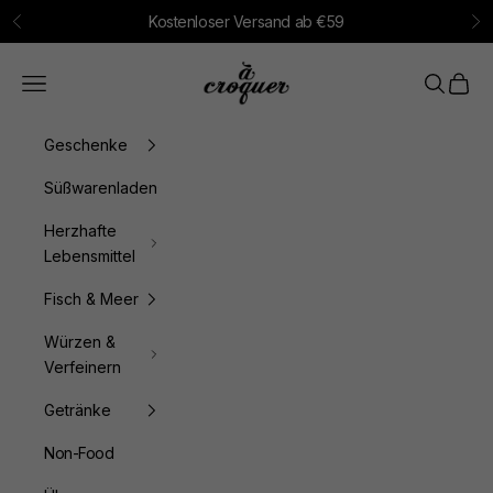
Zum Inhalt springen
Kostenloser Versand ab €59
Zurück
Vo
à croquer
Menü
Suchen
Waren
Geschenke
Süßwarenladen
Herzhafte
Lebensmittel
Fisch & Meer
Würzen &
Verfeinern
Getränke
Non-Food