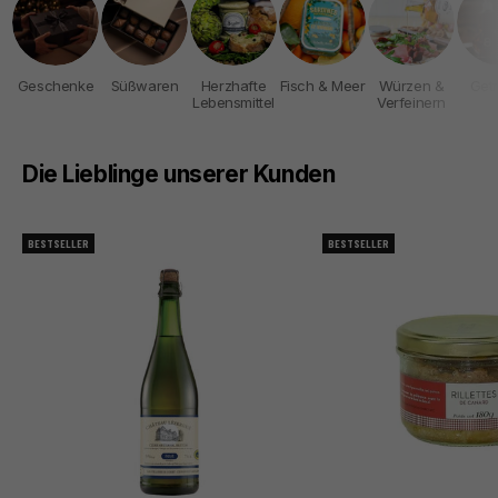
Geschenke
Süßwaren
Herzhafte
Fisch & Meer
Würzen &
Get
Lebensmittel
Verfeinern
Die Lieblinge unserer Kunden
BESTSELLER
BESTSELLER