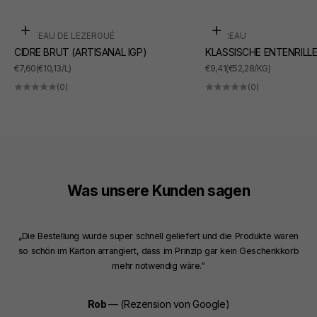
In den Warenkorb
In den Warenkorb
CHÂTEAU DE LEZERGUÉ
SUDREAU
CIDRE BRUT (ARTISANAL IGP)
KLASSISCHE ENTENRILL
ANGEBOT
ANGEBOT
€7,60
(€10,13/L)
€9,41
(€52,28/KG)
(0)
(0)
Was unsere Kunden sagen
„Die Bestellung wurde super schnell geliefert und die Produkte waren
so schön im Karton arrangiert, dass im Prinzip gar kein Geschenkkorb
mehr notwendig wäre."
Rob
— (Rezension von Google)